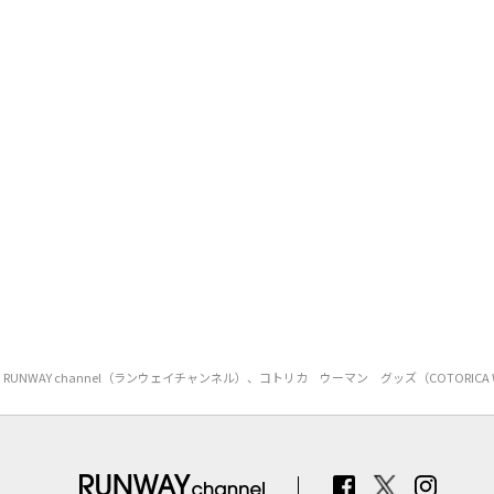
RUNWAY channel（ランウェイチャンネル）、コトリカ ウーマン グッズ（COT