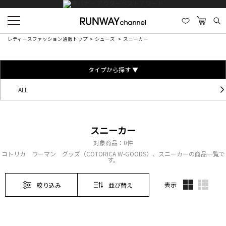
レディースファッション通販トップ
シューズ
スニーカー
タイプから探す ▼
ALL
スニーカー
対象商品：
0件
コトリカ ウーマン グッズ（COTORICA W-GOODS）、スニーカーの商品一覧で
す。
表示
絞り込み
並び替え