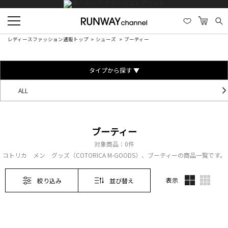
レディースファッション通販トップ
シューズ
ブーティー
タイプから探す ▼
ALL
ブーティー
対象商品：
0件
コトリカ メン グッズ（COTORICA M-GOODS）、ブーティーの商品一覧です。
表示
絞り込み
並び替え