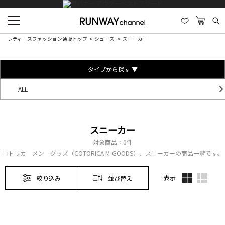
レディースファッション通販トップ
シューズ
スニーカー
タイプから探す ▼
ALL
スニーカー
対象商品：
0件
コトリカ メン グッズ（COTORICA M-GOODS）、スニーカーの商品一覧です。
表示
絞り込み
並び替え