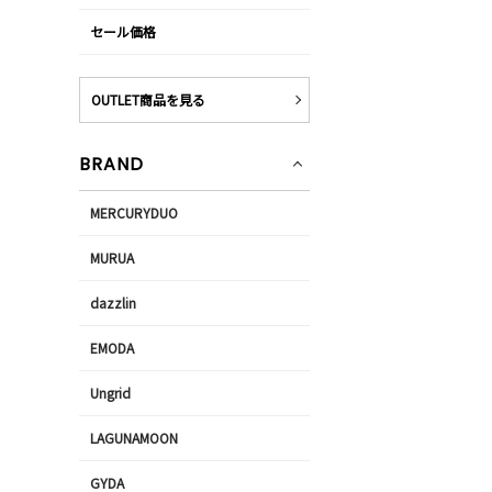
セール価格
OUTLET商品を見る
BRAND
MERCURYDUO
MURUA
dazzlin
EMODA
Ungrid
LAGUNAMOON
GYDA