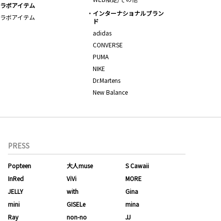
ラボアイテム
インターナショナルブラン
ラボアイテム
ド
adidas
CONVERSE
PUMA
NIKE
Dr.Martens
New Balance
PRESS
Popteen
大人muse
S Cawaii
InRed
ViVi
MORE
JELLY
with
Gina
mini
GISELe
mina
Ray
non-no
JJ