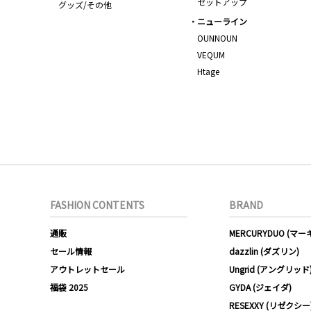
セットアップ
グッズ/その他
ニューライン
OUNNOUN
VEQUM
Htage
FASHION CONTENTS
BRAND
通販
MERCURYDUO (マ
セール情報
dazzlin (ダズリン)
アウトレットセール
Ungrid (アングリッド
福袋 2025
GYDA (ジェイダ)
RESEXXY (リゼクシー