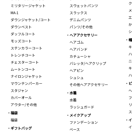
ク
ミリタリージャケット
スウェットパンツ
メ
MA-1
スラックス
エ
ダウンジャケット/コート
デニムパンツ
か
ダウンベスト
パンツ/その他
シ
ダッフルコート
ヘアアクセサリー
帽
モッズコート
ヘアゴム
キ
ステンカラーコート
ヘアバンド
ハ
トレンチコート
カチューシャ
ニ
チェスターコート
バレッタ/ヘアクリップ
キ
ムートンコート
ヘアピン
ハ
ナイロンジャケット
シュシュ
マウンテンパーカー
ビ
その他ヘアアクセサリー
スタジャン
ヘ
水着
カバーオール
フ
水着
アウター/その他
リ
ラッシュガード
ス
福袋
メイクアップ
福袋
イ
ファンデーション
イ
ギフトバッグ
ベース