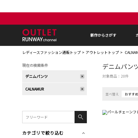
新作からさがす
レディースファッション通販トップ
アウトレットトップ
CALN
デニムパン
現在の検索条件
対象商品：
20
件
デニムパンツ
CALNAMUR
並べ替え
おすす
カテゴリで絞り込む