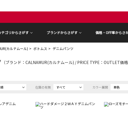
カテゴリからさがす
ブランドからさがす
価格・OFF率からさ
AMUR(カルナムール)
ボトムス
デニムパンツ
ツ
（ブランド：CALNAMUR(カルナムール) / PRICE TYPE：OUTLET価
め順
在庫の有無
すべて
カラー展開
単色