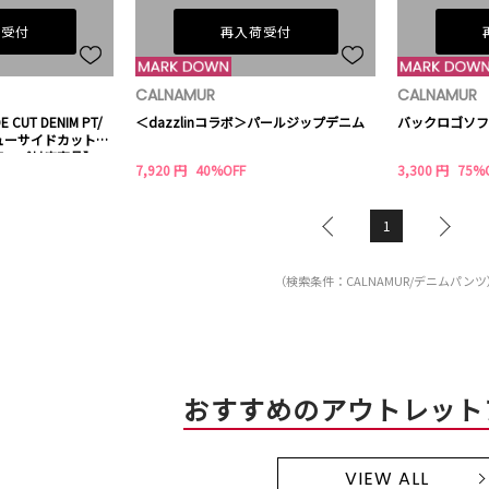
荷受付
再入荷受付
CALNAMUR
CALNAMUR
DE CUT DENIM PT/
＜dazzlinコラボ＞パールジップデニム
バックロゴソフ
ューサイドカットデ
アップ対応商品】
7,920 円
40%OFF
3,300 円
75%
1
（検索条件：CALNAMUR/デニムパンツ
おすすめのアウトレット
VIEW ALL