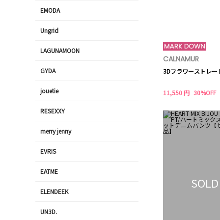
EMODA
Ungrid
LAGUNAMOON
CALNAMUR
GYDA
3Dフラワーストレー
jouetie
11,550 円
30%OFF
RESEXXY
merry jenny
EVRIS
EATME
SOLD
ELENDEEK
UN3D.