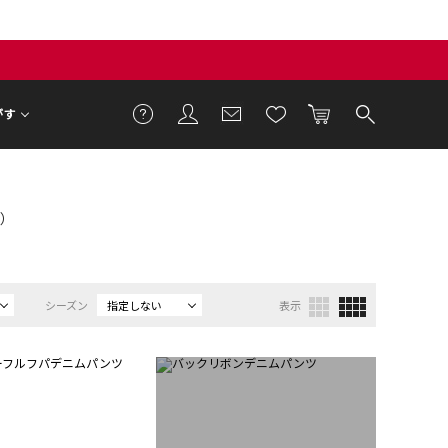
がす
格）
シーズン
指定しない
表示