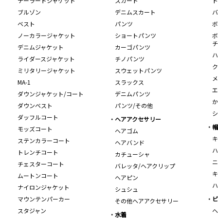
テーラードジャケット
スカート
ト
ブルゾン
デニムスカート
バ
ベスト
パンツ
ボ
ノーカラージャケット
ショートパンツ
ボ
チ
デニムジャケット
カーゴパンツ
ハ
ライダースジャケット
チノパンツ
ク
ミリタリージャケット
スウェットパンツ
メ
MA-1
スラックス
エ
ダウンジャケット/コート
デニムパンツ
か
ダウンベスト
パンツ/その他
シ
ダッフルコート
ヘアアクセサリー
帽
モッズコート
ヘアゴム
キ
ステンカラーコート
ヘアバンド
ハ
トレンチコート
カチューシャ
ニ
チェスターコート
バレッタ/ヘアクリップ
キ
ムートンコート
ヘアピン
ハ
ナイロンジャケット
シュシュ
マウンテンパーカー
ビ
その他ヘアアクセサリー
スタジャン
ヘ
水着