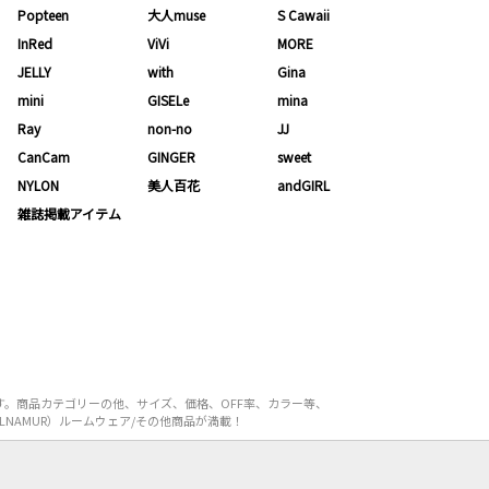
Popteen
大人muse
S Cawaii
InRed
ViVi
MORE
JELLY
with
Gina
mini
GISELe
mina
Ray
non-no
JJ
CanCam
GINGER
sweet
NYLON
美人百花
andGIRL
雑誌掲載アイテム
す。商品カテゴリーの他、サイズ、価格、OFF率、カラー等、
NAMUR）ルームウェア/その他商品が満載！