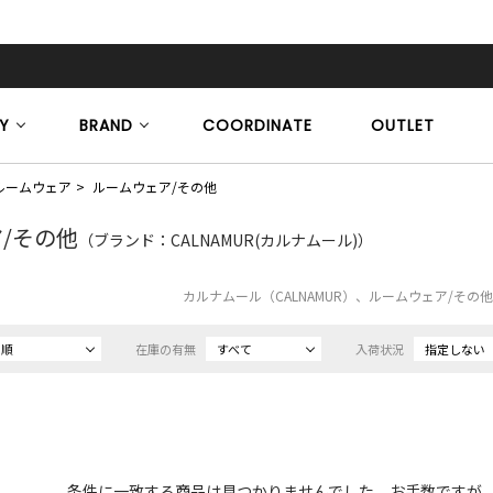
Y
BRAND
COORDINATE
OUTLET
ルームウェア
ルームウェア/その他
/その他
（ブランド：CALNAMUR(カルナムール)）
カルナムール（CALNAMUR）、ルームウェア/その
め順
在庫の有無
すべて
入荷状況
指定しない
条件に一致する商品は見つかりませんでした。お手数ですが