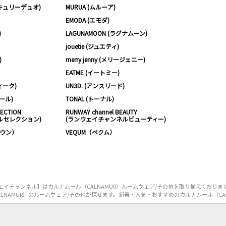
ーキュリーデュオ)
MURUA (ムルーア)
EMODA (エモダ)
)
LAGUNAMOON (ラグナムーン)
jouetie (ジュエティ)
)
merry jenny (メリージェニー)
EATME (イートミー)
ィーク)
UN3D. (アンスリード)
ムール)
TONAL (トーナル)
LECTION
RUNWAY channel BEAUTY
ルセレクション)
(ランウェイチャンネルビューティー)
ノウン）
VEQUM（ベクム）
イチャンネル】はカルナムール（CALNAMUR）ルームウェア/その他を取り揃えておりま
LNAMUR）のルームウェア/その他が探せます。新着・人気・おすすめのカルナムール（CAL