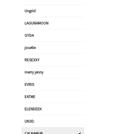
Ungrid
LAGUNAMOON
GYDA
jouetie
RESEXXY
merry jenny
EVRIS
EATME
ELENDEEK
UN3D.
CALNAMUR