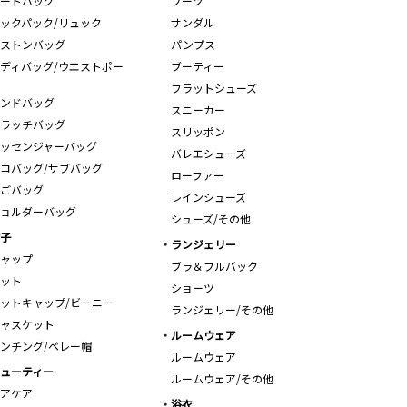
ートバッグ
ブーツ
ックパック/リュック
サンダル
ストンバッグ
パンプス
ディバッグ/ウエストポー
ブーティー
フラットシューズ
ンドバッグ
スニーカー
ラッチバッグ
スリッポン
ッセンジャーバッグ
バレエシューズ
コバッグ/サブバッグ
ローファー
ごバッグ
レインシューズ
ョルダーバッグ
シューズ/その他
子
ランジェリー
ャップ
ブラ＆フルバック
ット
ショーツ
ットキャップ/ビーニー
ランジェリー/その他
ャスケット
ルームウェア
ンチング/ベレー帽
ルームウェア
ューティー
ルームウェア/その他
アケア
浴衣