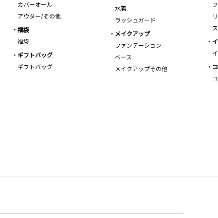
カバーオール
フ
水着
アウター/その他
リ
ラッシュガード
ス
福袋
メイクアップ
福袋
イ
ファンデーション
イ
ギフトバッグ
ベース
ギフトバッグ
コ
メイクアップその他
コ