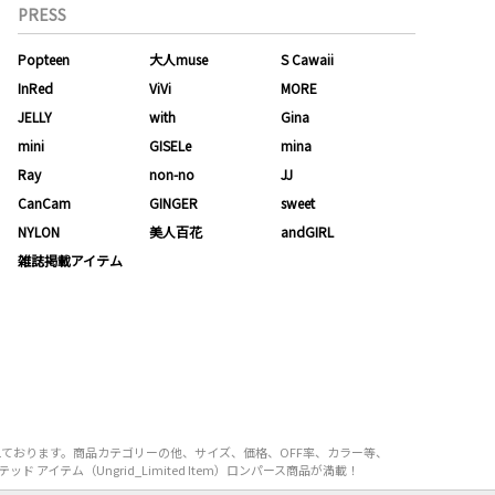
PRESS
Popteen
大人muse
S Cawaii
InRed
ViVi
MORE
JELLY
with
Gina
mini
GISELe
mina
Ray
non-no
JJ
CanCam
GINGER
sweet
NYLON
美人百花
andGIRL
雑誌掲載アイテム
り揃えております。商品カテゴリーの他、サイズ、価格、OFF率、カラー等、
 アイテム（Ungrid_Limited Item）ロンパース商品が満載！