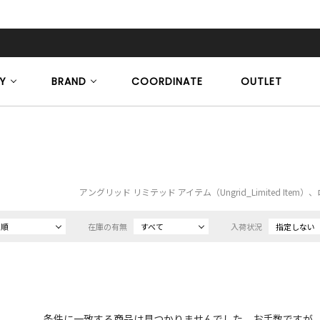
Y
BRAND
COORDINATE
OUTLET
アングリッド リミテッド アイテム（Ungrid_Limited Ite
め順
在庫の有無
すべて
入荷状況
指定しない
条件に一致する商品は見つかりませんでした。お手数ですが