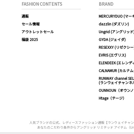
FASHION CONTENTS
BRAND
通販
MERCURYDUO (マ
セール情報
dazzlin (ダズリン)
アウトレットセール
Ungrid (アングリッド
福袋 2025
GYDA (ジェイダ)
RESEXXY (リゼクシー
EVRIS (エヴリス)
ELENDEEK (エレンデ
CALNAMUR (カルナ
RUNWAY channel SE
(ランウェイチャンネ
OUNNOUN（オウン
Htage（テージ）
人気ブランドの公式、レディースファッション通販【ランウェイチャンネル】
あなたのこだわり条件からアングリッド リミテッド アイテム（Ungrid