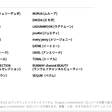
ーキュリーデュオ)
MURUA (ムルーア)
EMODA (エモダ)
)
LAGUNAMOON (ラグナムーン)
jouetie (ジュエティ)
)
merry jenny (メリージェニー)
EATME (イートミー)
ィーク)
UN3D. (アンスリード)
ムール)
TONAL (トーナル)
LECTION
RUNWAY channel BEAUTY
ルセレクション)
(ランウェイチャンネルビューティー)
ノウン）
VEQUM（ベクム）
はアングリッド リミテッド アイテム（Ungrid_Limited Item）ロンパースを取
_Limited Item）のロンパースが探せます。新着・人気・おすすめのアングリッド リミテッド