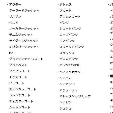
アウター
ボトムス
バ
テーラードジャケット
スカート
ト
ブルゾン
デニムスカート
バ
ベスト
パンツ
ボ
ノーカラージャケット
ショートパンツ
ボ
チ
デニムジャケット
カーゴパンツ
ハ
ライダースジャケット
チノパンツ
ク
ミリタリージャケット
スウェットパンツ
メ
MA-1
スラックス
エ
ダウンジャケット/コート
デニムパンツ
か
ダウンベスト
パンツ/その他
シ
ダッフルコート
ヘアアクセサリー
帽
モッズコート
ヘアゴム
キ
ピーコート
ヘアバンド
ハ
ステンカラーコート
カチューシャ
ニ
トレンチコート
バレッタ/ヘアクリップ
キ
チェスターコート
ヘアピン
ハ
ムートンコート
シュシュ