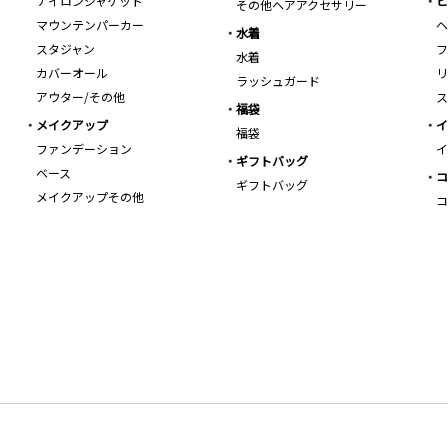
ナイロンジャケット
ビ
その他ヘアアクセサリー
マウンテンパーカー
ヘ
水着
スタジャン
フ
水着
カバーオール
リ
ラッシュガード
アウター/その他
ス
福袋
メイクアップ
イ
福袋
ファンデーション
イ
ギフトバッグ
ベース
コ
ギフトバッグ
メイクアップその他
コ