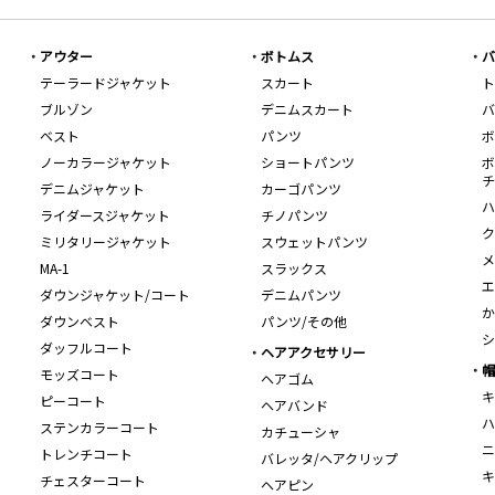
アウター
ボトムス
バ
テーラードジャケット
スカート
ト
ブルゾン
デニムスカート
バ
ベスト
パンツ
ボ
ノーカラージャケット
ショートパンツ
ボ
チ
デニムジャケット
カーゴパンツ
ハ
ライダースジャケット
チノパンツ
ク
ミリタリージャケット
スウェットパンツ
メ
MA-1
スラックス
エ
ダウンジャケット/コート
デニムパンツ
か
ダウンベスト
パンツ/その他
シ
ダッフルコート
ヘアアクセサリー
帽
モッズコート
ヘアゴム
キ
ピーコート
ヘアバンド
ハ
ステンカラーコート
カチューシャ
ニ
トレンチコート
バレッタ/ヘアクリップ
キ
チェスターコート
ヘアピン