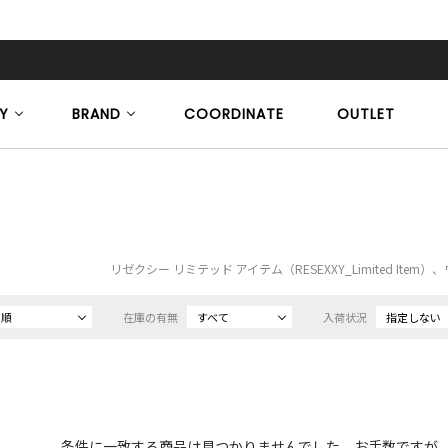
Y
BRAND
COORDINATE
OUTLET
リゼクシー リミテッド アイテム（RESEXXY_Limited Ite
め順
在庫の有無
すべて
入荷状況
指定しない
条件に一致する商品は見つかりませんでした。お手数ですが