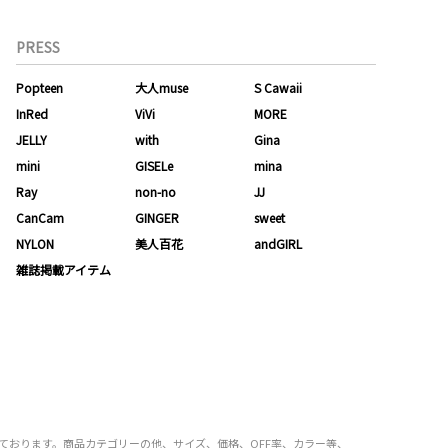
PRESS
Popteen
大人muse
S Cawaii
InRed
ViVi
MORE
JELLY
with
Gina
mini
GISELe
mina
Ray
non-no
JJ
CanCam
GINGER
sweet
NYLON
美人百花
andGIRL
雑誌掲載アイテム
り揃えております。商品カテゴリーの他、サイズ、価格、OFF率、カラー等、