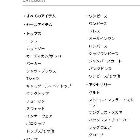
CATEGORY
すべてのアイテム
ワンピース
ワンピース
セールアイテム
ドレス
トップス
オールインワン
ニット
ロンパース
カットソー
シャツワンピース
カーディガン/ボレロ
ジャンパースカート
パーカー
パンツドレス
シャツ・ブラウス
ワンピース/その他
Tシャツ
アクセサリー
キャミソール・ベアトップ
ベルト
タンクトップ
ストール・マフラー・スカ
チュニック
ーフ
スウェット
サングラス・メガネ
インナーウェア
ネックレス・チョーカー
ポロシャツ
レッグウェア
トップス/その他
グローブ
グッズ