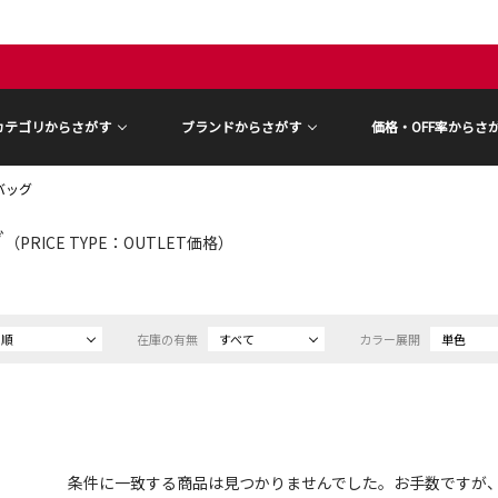
カテゴリからさがす
ブランドからさがす
価格・OFF率からさ
バッグ
グ
（PRICE TYPE：OUTLET価格）
め順
在庫の有無
すべて
カラー展開
単色
条件に一致する商品は見つかりませんでした。お手数ですが