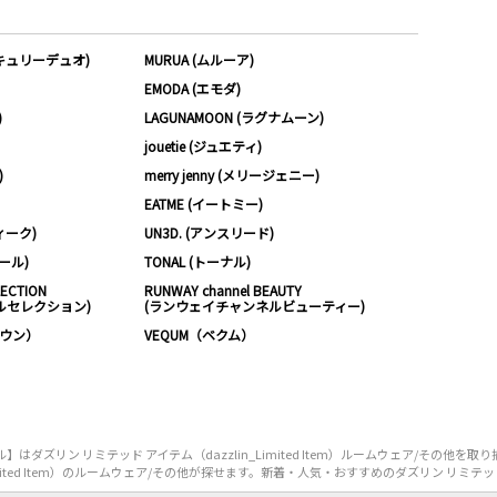
ーキュリーデュオ)
MURUA (ムルーア)
EMODA (エモダ)
)
LAGUNAMOON (ラグナムーン)
jouetie (ジュエティ)
)
merry jenny (メリージェニー)
EATME (イートミー)
ィーク)
UN3D. (アンスリード)
ムール)
TONAL (トーナル)
LECTION
RUNWAY channel BEAUTY
ルセレクション)
(ランウェイチャンネルビューティー)
ノウン）
VEQUM（ベクム）
ズリン リミテッド アイテム（dazzlin_Limited Item）ルームウェア/その他
ited Item）のルームウェア/その他が探せます。新着・人気・おすすめのダズリン リミテッド アイ