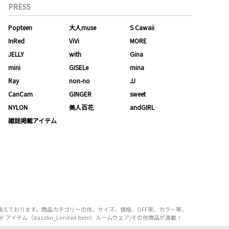
PRESS
Popteen
大人muse
S Cawaii
InRed
ViVi
MORE
JELLY
with
Gina
mini
GISELe
mina
Ray
non-no
JJ
CanCam
GINGER
sweet
NYLON
美人百花
andGIRL
雑誌掲載アイテム
を取り揃えております。商品カテゴリーの他、サイズ、価格、OFF率、カラー等、
テム（dazzlin_Limited Item）ルームウェア/その他商品が満載！