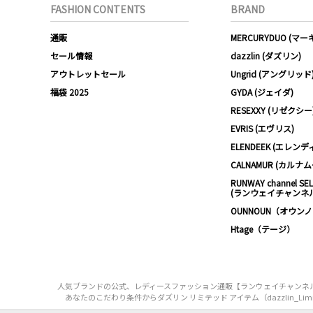
FASHION CONTENTS
BRAND
通販
MERCURYDUO (マ
セール情報
dazzlin (ダズリン)
アウトレットセール
Ungrid (アングリッド
福袋 2025
GYDA (ジェイダ)
RESEXXY (リゼクシー
EVRIS (エヴリス)
ELENDEEK (エレンデ
CALNAMUR (カルナ
RUNWAY channel SE
(ランウェイチャンネ
OUNNOUN（オウン
Htage（テージ）
人気ブランドの公式、レディースファッション通販【ランウェイチャンネル】はダ
あなたのこだわり条件からダズリン リミテッド アイテム（dazzlin_Lim