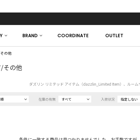
Y
BRAND
COORDINATE
OUTLET
/その他
/その他
ダズリン リミテッド アイテム（dazzlin_Limited Item）、
め順
在庫の有無
すべて
入荷状況
指定しない
条件に一致する商品は見つかりませんでした。お手数ですが