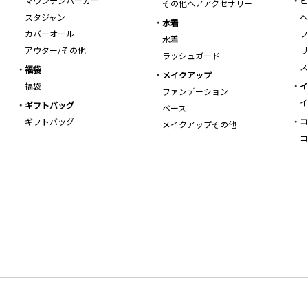
マウンテンパーカー
ビ
その他ヘアアクセサリー
スタジャン
ヘ
水着
カバーオール
フ
水着
アウター/その他
リ
ラッシュガード
ス
福袋
メイクアップ
福袋
イ
ファンデーション
イ
ギフトバッグ
ベース
ギフトバッグ
コ
メイクアップその他
コ