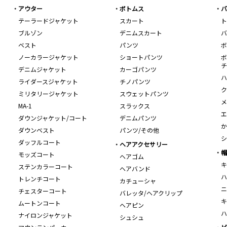
アウター
ボトムス
バ
テーラードジャケット
スカート
ト
ブルゾン
デニムスカート
バ
ベスト
パンツ
ボ
ノーカラージャケット
ショートパンツ
ボ
チ
デニムジャケット
カーゴパンツ
ハ
ライダースジャケット
チノパンツ
ク
ミリタリージャケット
スウェットパンツ
メ
MA-1
スラックス
エ
ダウンジャケット/コート
デニムパンツ
か
ダウンベスト
パンツ/その他
シ
ダッフルコート
ヘアアクセサリー
帽
モッズコート
ヘアゴム
キ
ステンカラーコート
ヘアバンド
ハ
トレンチコート
カチューシャ
ニ
チェスターコート
バレッタ/ヘアクリップ
キ
ムートンコート
ヘアピン
ハ
ナイロンジャケット
シュシュ