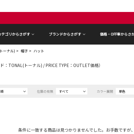
カテゴリからさがす
ブランドからさがす
価格・OFF率からさ
(トーナル)
帽子
ハット
：TONAL(トーナル) / PRICE TYPE：OUTLET価格）
め順
在庫の有無
すべて
カラー展開
単色
条件に一致する商品は見つかりませんでした。お手数ですが