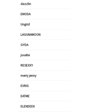
dazzlin
EMODA
Ungrid
LAGUNAMOON
GYDA
jouetie
RESEXXY
merry jenny
EVRIS
EATME
ELENDEEK