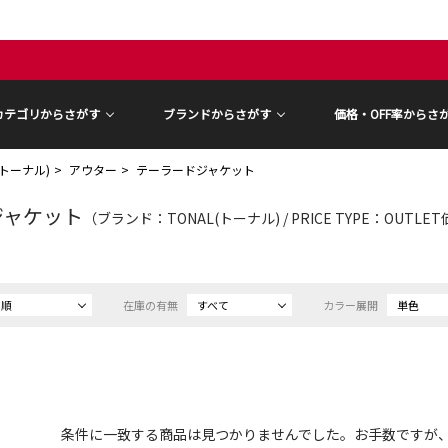
カテゴリからさがす
ブランドからさがす
価格・OFF率からさ
(トーナル)
アウター
テーラードジャケット
ジャケット
（ブランド：TONAL(トーナル) / PRICE TYPE：OUTLE
め順
在庫の有無
すべて
カラー展開
単色
条件に一致する商品は見つかりませんでした。お手数ですが