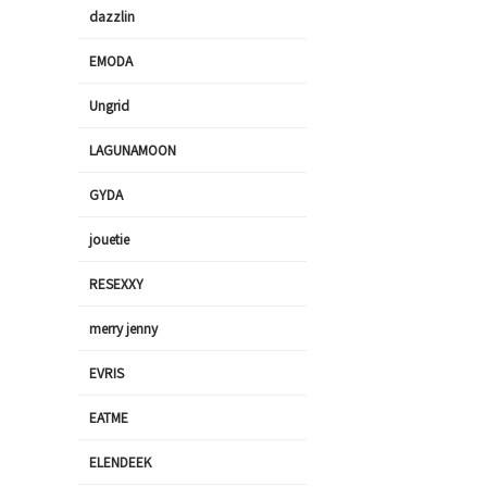
dazzlin
EMODA
Ungrid
LAGUNAMOON
GYDA
jouetie
RESEXXY
merry jenny
EVRIS
EATME
ELENDEEK