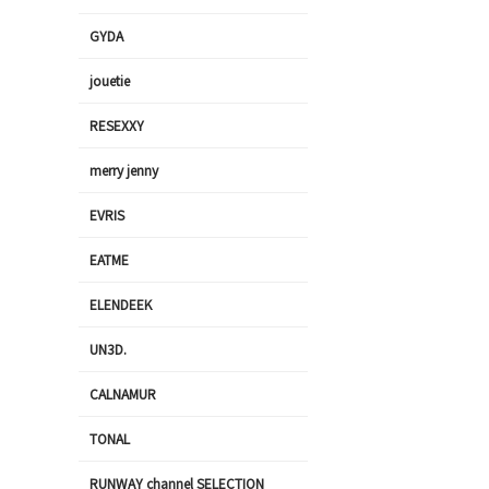
GYDA
jouetie
RESEXXY
merry jenny
EVRIS
EATME
ELENDEEK
UN3D.
CALNAMUR
TONAL
RUNWAY channel SELECTION