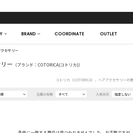
Y
BRAND
COORDINATE
OUTLET
アクセサリー
サリー
（ブランド：COTORICA(コトリカ)）
コトリカ（COTORICA）、ヘアアクセサリーの
め順
在庫の有無
すべて
入荷状況
指定しない
条件に一致する商品は見つかりませんでした。お手数ですが