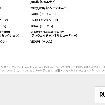
jouetie (ジュエティ)
)
merry jenny (メリージェニー)
EATME (イートミー)
ィーク)
UN3D. (アンスリード)
ムール)
TONAL (トーナル)
LECTION
RUNWAY channel BEAUTY
ルセレクション)
(ランウェイチャンネルビューティー)
ノウン）
VEQUM（ベクム）
ウェイチャンネル】はコトリカ（COTORICA）ヘアアクセサリーを取り揃えております。
COTORICA）のヘアアクセサリーが探せます。新着・人気・おすすめのコトリカ（COTOR