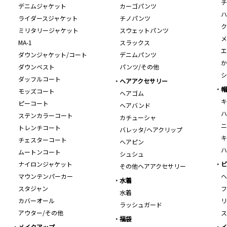
チ
デニムジャケット
カーゴパンツ
ハ
ライダースジャケット
チノパンツ
ク
ミリタリージャケット
スウェットパンツ
メ
MA-1
スラックス
エ
ダウンジャケット/コート
デニムパンツ
か
ダウンベスト
パンツ/その他
シ
ダッフルコート
ヘアアクセサリー
帽
モッズコート
ヘアゴム
キ
ピーコート
ヘアバンド
ハ
ステンカラーコート
カチューシャ
ニ
トレンチコート
バレッタ/ヘアクリップ
キ
チェスターコート
ヘアピン
ハ
ムートンコート
シュシュ
ナイロンジャケット
ビ
その他ヘアアクセサリー
マウンテンパーカー
ヘ
水着
スタジャン
フ
水着
カバーオール
リ
ラッシュガード
アウター/その他
ス
福袋
メイクアップ
イ