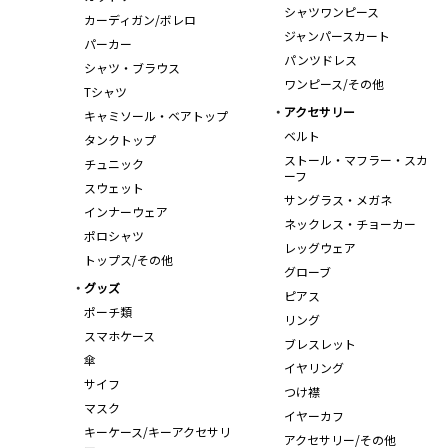
シャツワンピース
カーディガン/ボレロ
ジャンパースカート
パーカー
パンツドレス
シャツ・ブラウス
ワンピース/その他
Tシャツ
アクセサリー
キャミソール・ベアトップ
ベルト
タンクトップ
ストール・マフラー・スカ
チュニック
ーフ
スウェット
サングラス・メガネ
インナーウェア
ネックレス・チョーカー
ポロシャツ
レッグウェア
トップス/その他
グローブ
グッズ
ピアス
ポーチ類
リング
スマホケース
ブレスレット
傘
イヤリング
サイフ
つけ襟
マスク
イヤーカフ
キーケース/キーアクセサリ
アクセサリー/その他
ー