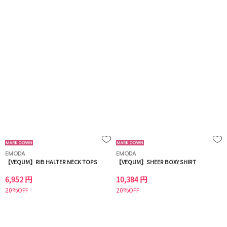
EMODA
EMODA
【VEQUM】RIB HALTER NECK TOPS
【VEQUM】SHEER BOXY SHIRT
6,952 円
10,384 円
20%OFF
20%OFF