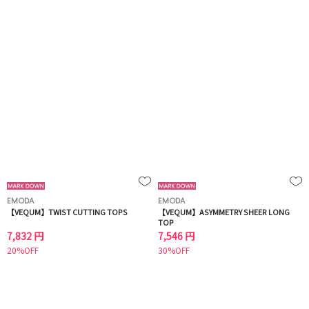
EMODA
EMODA
【VEQUM】TWIST CUTTING TOPS
【VEQUM】ASYMMETRY SHEER LONG
TOP
7,832 円
7,546 円
20%OFF
30%OFF