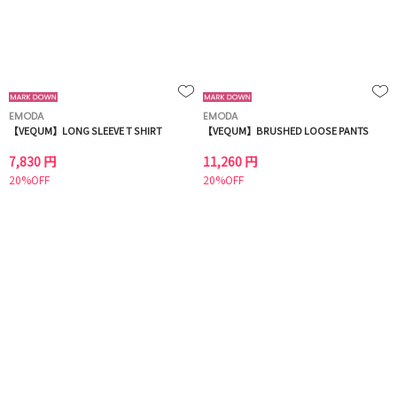
EMODA
EMODA
【VEQUM】LONG SLEEVE T SHIRT
【VEQUM】BRUSHED LOOSE PANTS
7,830 円
11,260 円
20%OFF
20%OFF