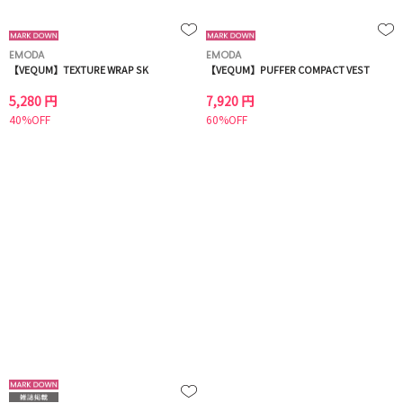
EMODA
EMODA
【VEQUM】TEXTURE WRAP SK
【VEQUM】PUFFER COMPACT VEST
5,280 円
7,920 円
40%OFF
60%OFF