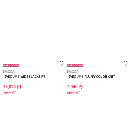
EMODA
EMODA
【VEQUM】WIDE SLACKS PT
【VEQUM】FLUFFY COLOR KNIT
13,024 円
7,040 円
20%OFF
60%OFF