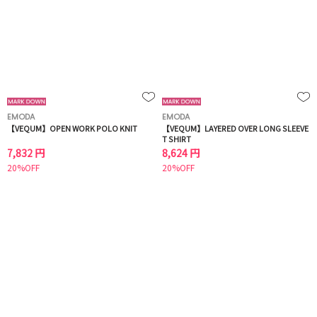
EMODA
EMODA
【VEQUM】OPEN WORK POLO KNIT
【VEQUM】LAYERED OVER LONG SLEEVE
T SHIRT
7,832 円
8,624 円
20%OFF
20%OFF