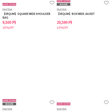
EMODA
EMODA
【VEQUM】SQUARE WIDE SHOULDER
【VEQUM】BOX WIDE JACKET
BAG
9,500 円
20,590 円
20%OFF
10%OFF
EMODA
EMODA