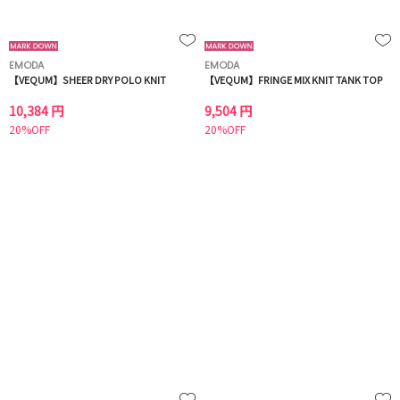
EMODA
EMODA
【VEQUM】SHEER DRY POLO KNIT
【VEQUM】FRINGE MIX KNIT TANK TOP
10,384 円
9,504 円
20%OFF
20%OFF