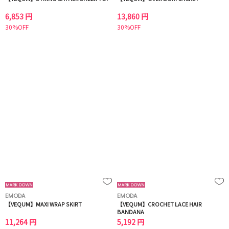
6,853 円
13,860 円
30%OFF
30%OFF
EMODA
EMODA
【VEQUM】MAXI WRAP SKIRT
【VEQUM】CROCHET LACE HAIR
BANDANA
11,264 円
5,192 円