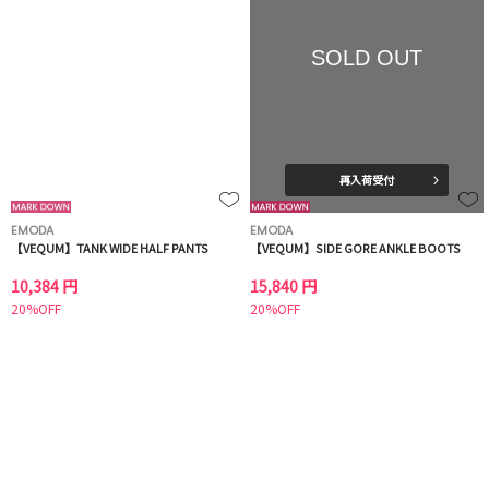
SOLD OUT
再入荷受付
EMODA
EMODA
【VEQUM】TANK WIDE HALF PANTS
【VEQUM】SIDE GORE ANKLE BOOTS
10,384 円
15,840 円
20%OFF
20%OFF