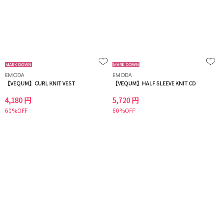
EMODA
EMODA
【VEQUM】CURL KNIT VEST
【VEQUM】HALF SLEEVE KNIT CD
4,180 円
5,720 円
60%OFF
60%OFF