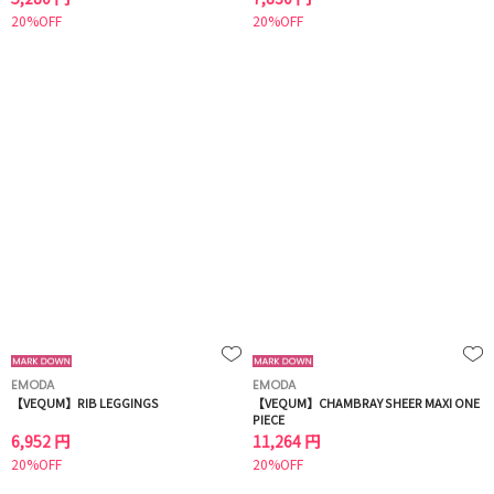
20%OFF
20%OFF
EMODA
EMODA
【VEQUM】RIB LEGGINGS
【VEQUM】CHAMBRAY SHEER MAXI ONE
PIECE
6,952 円
11,264 円
20%OFF
20%OFF