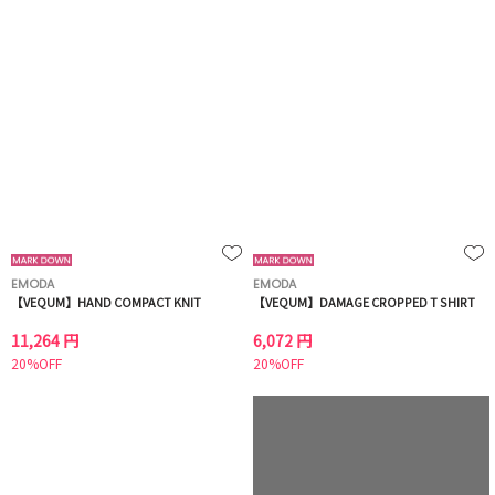
EMODA
EMODA
【VEQUM】HAND COMPACT KNIT
【VEQUM】DAMAGE CROPPED T SHIRT
11,264 円
6,072 円
20%OFF
20%OFF