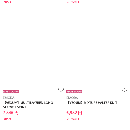
20%OFF
20%OFF
EMODA
EMODA
【VEQUM】MULTI LAYERED LONG
【VEQUM】MIXTURE HALTER KNIT
SLEEVE T SHIRT
7,546 円
6,952 円
30%OFF
20%OFF