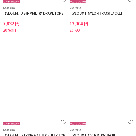
EMODA
EMODA
【VEQUM】ASYNMMETRY DRAPE TOPS
【VEQUM】NYLON TRACK JACKET
7,832 円
13,904 円
20%OFF
20%OFF
EMODA
EMODA
【VEQUM】STRING GATHER SHEER TOP
【VEQUM】OVER BOXY JACKET