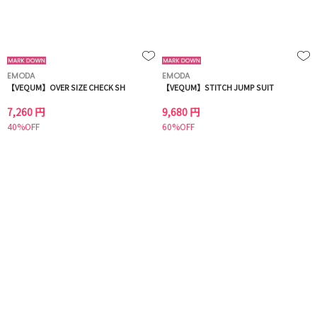
EMODA
EMODA
【VEQUM】OVER SIZE CHECK SH
【VEQUM】STITCH JUMP SUIT
7,260 円
9,680 円
40%OFF
60%OFF