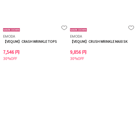
EMODA
EMODA
【VEQUM】CRASH WRINKLE TOPS
【VEQUM】CRUSH WRINKLE MAXI SK
7,546 円
9,856 円
30%OFF
30%OFF