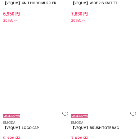
【VEQUM】KNIT HOOD MUFFLER
【VEQUM】WIDE RIB KNIT TT
6,950 円
7,830 円
20%OFF
20%OFF
EMODA
EMODA
【VEQUM】LOGO CAP
【VEQUM】BRUSH TOTE BAG
5,280 円
7,830 円