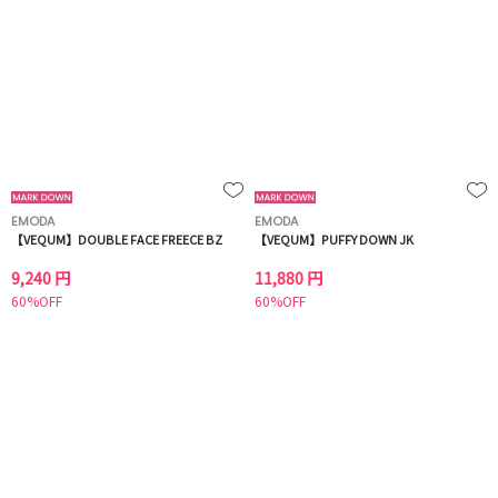
EMODA
EMODA
【VEQUM】DOUBLE FACE FREECE BZ
【VEQUM】PUFFY DOWN JK
9,240 円
11,880 円
60%OFF
60%OFF