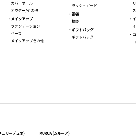
カバーオール
リ
ラッシュガード
アウター/その他
ス
福袋
メイクアップ
イ
福袋
ファンデーション
イ
ギフトバッグ
ベース
コ
ギフトバッグ
メイクアップその他
コ
ーキュリーデュオ)
MURUA (ムルーア)