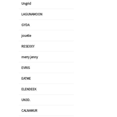
Ungrid
LAGUNAMOON
GYDA
jouetie
RESEXXY
merry jenny
EVRIS
EATME
ELENDEEK
UN3D.
CALNAMUR