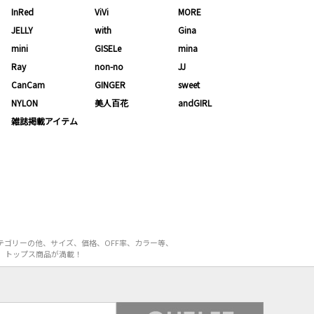
InRed
ViVi
MORE
JELLY
with
Gina
mini
GISELe
mina
Ray
non-no
JJ
CanCam
GINGER
sweet
NYLON
美人百花
andGIRL
雑誌掲載アイテム
テゴリーの他、サイズ、価格、OFF率、カラー等、
E）トップス商品が満載！