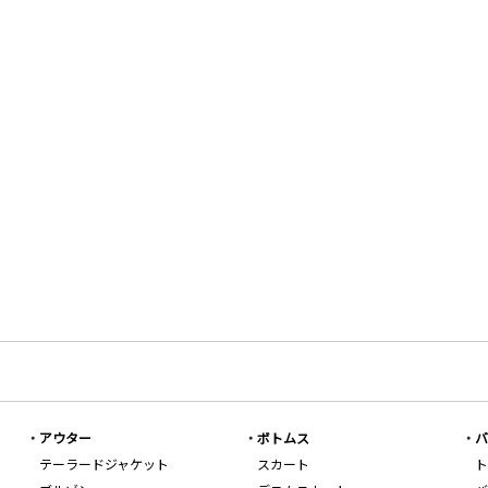
アウター
ボトムス
バ
テーラードジャケット
スカート
ト