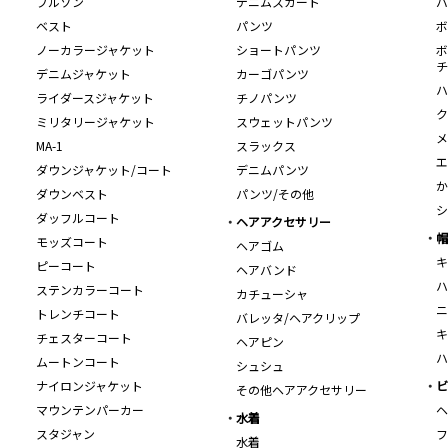
ブルゾン
デニムスカート
バ
ベスト
パンツ
ボ
ノーカラージャケット
ショートパンツ
ボ
チ
デニムジャケット
カーゴパンツ
ハ
ライダースジャケット
チノパンツ
ク
ミリタリージャケット
スウェットパンツ
メ
MA-1
スラックス
エ
ダウンジャケット/コート
デニムパンツ
か
ダウンベスト
パンツ/その他
シ
ダッフルコート
ヘアアクセサリー
帽
モッズコート
ヘアゴム
キ
ピーコート
ヘアバンド
ハ
ステンカラーコート
カチューシャ
ニ
トレンチコート
バレッタ/ヘアクリップ
キ
チェスターコート
ヘアピン
ハ
ムートンコート
シュシュ
ナイロンジャケット
ビ
その他ヘアアクセサリー
マウンテンパーカー
ヘ
水着
スタジャン
フ
水着