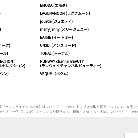
EMODA (エモダ)
)
LAGUNAMOON (ラグナムーン)
jouetie (ジュエティ)
)
merry jenny (メリージェニー)
EATME (イートミー)
ィーク)
UN3D. (アンスリード)
ムール)
TONAL (トーナル)
LECTION
RUNWAY channel BEAUTY
ルセレクション)
(ランウェイチャンネルビューティー)
ノウン）
VEQUM（ベクム）
【ランウェイチャンネル】はフローヴ（FLOVE）トップスを取り揃えております。商品カ
らフローヴ（FLOVE）のトップスが探せます。新着・人気・おすすめのフローヴ（FLOV