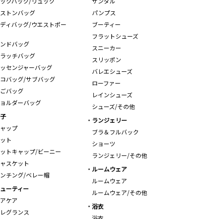
ックパック/リュック
サンダル
ストンバッグ
パンプス
ディバッグ/ウエストポー
ブーティー
フラットシューズ
ンドバッグ
スニーカー
ラッチバッグ
スリッポン
ッセンジャーバッグ
バレエシューズ
コバッグ/サブバッグ
ローファー
ごバッグ
レインシューズ
ョルダーバッグ
シューズ/その他
子
ランジェリー
ャップ
ブラ＆フルバック
ット
ショーツ
ットキャップ/ビーニー
ランジェリー/その他
ャスケット
ルームウェア
ンチング/ベレー帽
ルームウェア
ューティー
ルームウェア/その他
アケア
浴衣
レグランス
浴衣