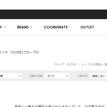
Y
BRAND
COORDINATE
OUTLET
ンド：FLOVE(フローヴ)）
フローヴ（FLOVE）、トップスの商品一
め順
在庫の有無
すべて
入荷状況
指定しない
条件に一致する商品は見つかりませんでした。お手数ですが