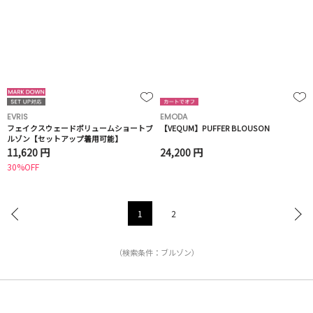
EVRIS
EMODA
フェイクスウェードボリュームショートブ
【VEQUM】PUFFER BLOUSON
ルゾン【セットアップ着用可能】
11,620 円
24,200 円
30%OFF
1
2
（検索条件：ブルゾン）