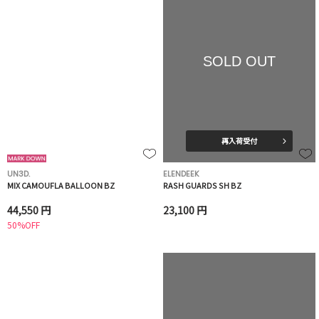
SOLD OUT
再入荷受付
UN3D.
ELENDEEK
MIX CAMOUFLA BALLOON BZ
RASH GUARDS SH BZ
44,550 円
23,100 円
50%OFF