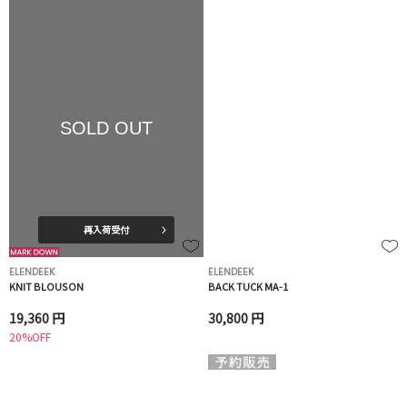
SOLD OUT
再入荷受付
ELENDEEK
ELENDEEK
KNIT BLOUSON
BACK TUCK MA-1
19,360 円
30,800 円
20%OFF