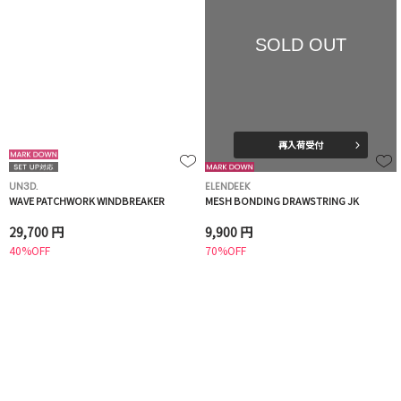
SOLD OUT
再入荷受付
UN3D.
ELENDEEK
WAVE PATCHWORK WINDBREAKER
MESH BONDING DRAWSTRING JK
29,700 円
9,900 円
40%OFF
70%OFF