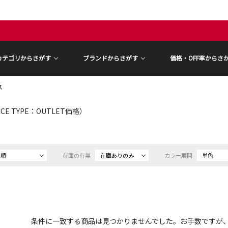
カテゴリからさがす
ブランドからさがす
価格・OFF率からさ
ス
ICE TYPE：OUTLET価格）
め順
在庫の有無
在庫ありのみ
カラー展開
単色
条件に一致する商品は見つかりませんでした。お手数ですが