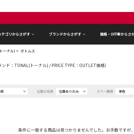
カテゴリからさがす
ブランドからさがす
価格・OFF率からさ
(トーナル)
ボトムス
ンド：TONAL(トーナル) / PRICE TYPE：OUTLET価格）
め順
在庫の有無
在庫ありのみ
カラー展開
単色
条件に一致する商品は見つかりませんでした。お手数ですが