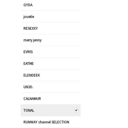
GYDA
jouetie
RESEXXY
merry jenny
EVRIS
EATME
ELENDEEK
UN3D.
CALNAMUR
TONAL
RUNWAY channel SELECTION