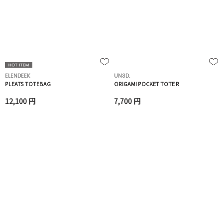
ELENDEEK
UN3D.
PLEATS TOTEBAG
ORIGAMI POCKET TOTE R
12,100 円
7,700 円