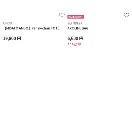
UN3D.
ELENDEEK
【MISATO ANDO】Pansy-chan TOTE
ARC LINE BAG
19,800 円
6,600 円
60%OFF