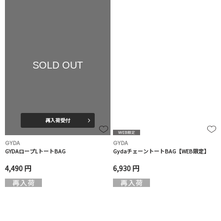
SOLD OUT
再入荷受付
GYDA
GYDA
GYDAロープLトートBAG
GydaチェーントートBAG【WEB限定】
4,490 円
6,930 円