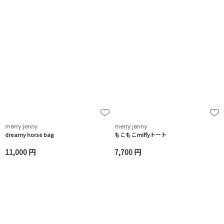
merry jenny
merry jenny
dreamy horse bag
もこもこmiffyトート
11,000 円
7,700 円