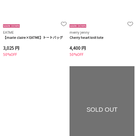
EATME
merry jenny
【marie claire×EATME】トートバッグ
Cherry heart knit tote
3,025 円
4,400 円
50%OFF
50%OFF
SOLD OUT