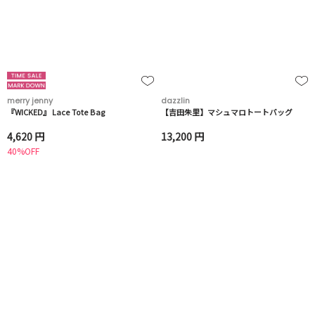
merry jenny
dazzlin
『WICKED』 Lace Tote Bag
【吉田朱里】マシュマロトートバッグ
4,620 円
13,200 円
40%OFF