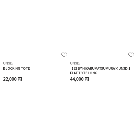
UN3D.
UN3D.
BLOCKING TOTE
【52 BY HIKARUMATSUMURA×UN3D.】
FLAT TOTE LONG
22,000 円
44,000 円