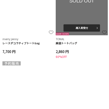
SOLD OUT
再入荷受付
merry jenny
TONAL
レースデコラティブトートbag
麻混トートバッグ
7,700 円
2,860 円
60%OFF