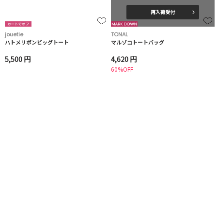
再入荷受付
jouetie
TONAL
ハトメリボンビッグトート
マルゾコトートバッグ
5,500 円
4,620 円
60%OFF