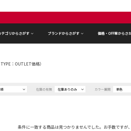
カテゴリからさがす
ブランドからさがす
価格・OFF率からさ
E TYPE：OUTLET価格）
め順
在庫の有無
在庫ありのみ
カラー展開
単色
条件に一致する商品は見つかりませんでした。お手数ですが