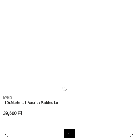
EVRIS
【Dr.Martens】Audrick Padded Lo
39,600 円
1