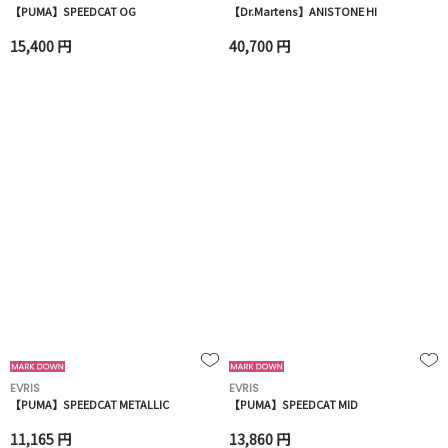
【PUMA】SPEEDCAT OG
【Dr.Martens】ANISTONE HI
15,400 円
40,700 円
EVRIS
EVRIS
【PUMA】SPEEDCAT METALLIC
【PUMA】SPEEDCAT MID
11,165 円
13,860 円