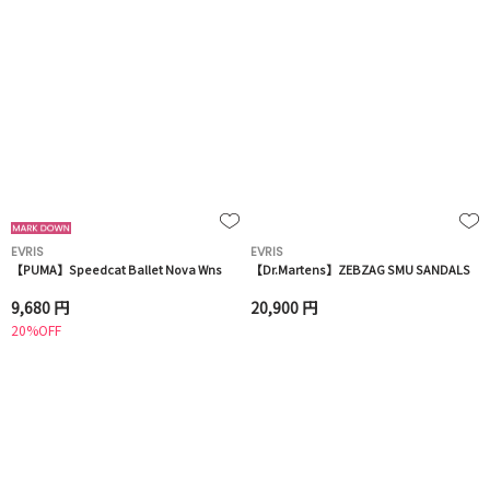
EVRIS
EVRIS
【PUMA】Speedcat Ballet Nova Wns
【Dr.Martens】ZEBZAG SMU SANDALS
9,680 円
20,900 円
20%OFF