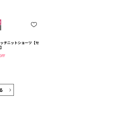
ッチニットショーツ【セ
】
OFF
る