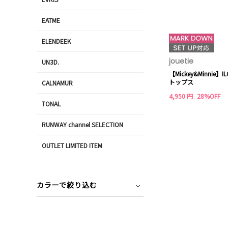
EATME
ELENDEEK
jouetie
UN3D.
【Mickey&Minnie
トップス
CALNAMUR
4,950 円
28%OFF
TONAL
RUNWAY channel SELECTION
OUTLET LIMITED ITEM
カラーで絞り込む