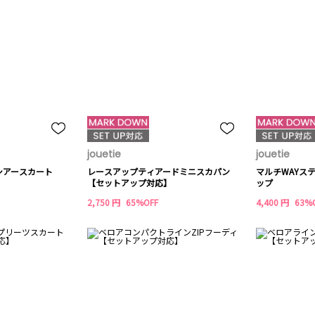
jouetie
jouetie
シアースカート
レースアップティアードミニスカパン
マルチWAYス
【セットアップ対応】
ップ
2,750 円
65%OFF
4,400 円
63%