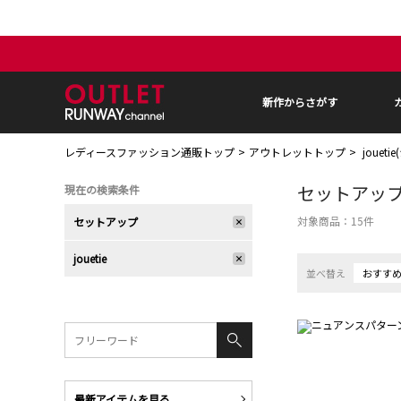
新作からさがす
レディースファッション通販トップ
アウトレットトップ
jouet
セットアッ
現在の検索条件
対象商品：
15
件
セットアップ
jouetie
並べ替え
おすす
最新アイテムを見る