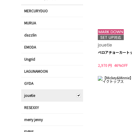
MERCURYDUO
MURUA
dazzlin
jouetie
EMODA
ベロアチョーカート
Ungrid
2,970 円
46%OFF
LAGUNAMOON
GYDA
jouetie
RESEXXY
merry jenny
EVRIS