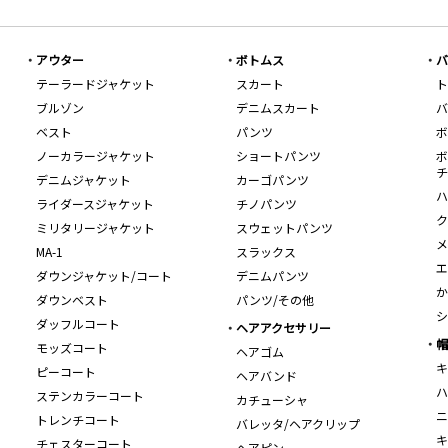
アウター
ボトムス
バ
テーラードジャケット
スカート
ト
ブルゾン
デニムスカート
バ
ベスト
パンツ
ボ
ノーカラージャケット
ショートパンツ
ボ
チ
デニムジャケット
カーゴパンツ
ハ
ライダースジャケット
チノパンツ
ク
ミリタリージャケット
スウェットパンツ
メ
MA-1
スラックス
エ
ダウンジャケット/コート
デニムパンツ
か
ダウンベスト
パンツ/その他
シ
ダッフルコート
ヘアアクセサリー
帽
モッズコート
ヘアゴム
キ
ピーコート
ヘアバンド
ハ
ステンカラーコート
カチューシャ
ニ
トレンチコート
バレッタ/ヘアクリップ
キ
チェスターコート
ヘアピン