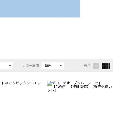
カラー展開
単色
表示