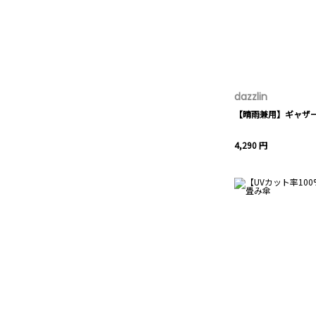
dazzlin
【晴雨兼用】ギャザ
4,290 円