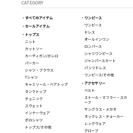
CATEGORY
すべてのアイテム
ワンピース
ワンピース
セールアイテム
ドレス
トップス
オールインワン
ニット
ロンパース
カットソー
シャツワンピース
カーディガン/ボレロ
ジャンパースカート
パーカー
パンツドレス
シャツ・ブラウス
ワンピース/その他
Tシャツ
アクセサリー
キャミソール・ベアトップ
ベルト
タンクトップ
ストール・マフラー・スカ
チュニック
ーフ
スウェット
サングラス・メガネ
インナーウェア
ネックレス・チョーカー
ポロシャツ
レッグウェア
トップス/その他
グローブ