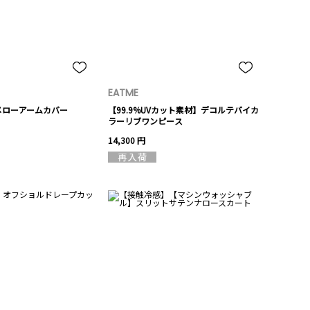
EATME
メローアームカバー
【99.9%UVカット素材】デコルテバイカ
ラーリブワンピース
14,300 円