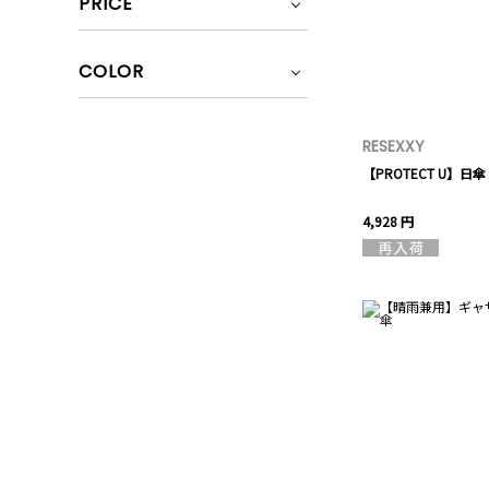
PRICE
COLOR
RESEXXY
【PROTECT U】日傘
4,928 円