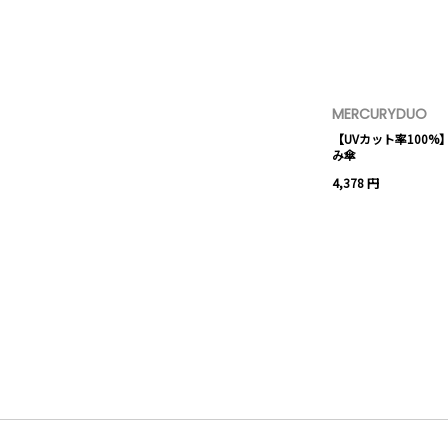
MERCURYDUO
【UVカット率100
み傘
4,378 円