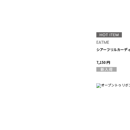
EATME
シアーフリルカーデ
7,150 円