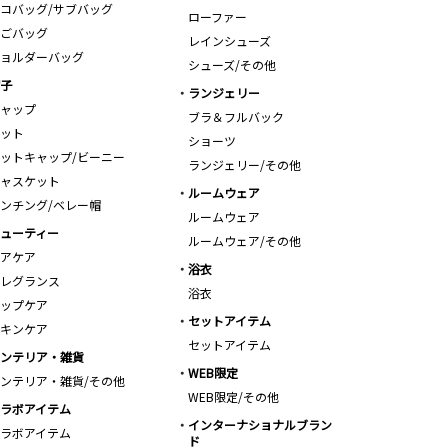
コバッグ/サブバッグ
ローファー
ごバッグ
レインシューズ
ョルダーバッグ
シューズ/その他
子
ランジェリー
ャップ
ブラ＆フルバック
ット
ショーツ
ットキャップ/ビーニー
ランジェリー/その他
ャスケット
ルームウェア
ンチング/ベレー帽
ルームウェア
ューティー
ルームウェア/その他
アケア
浴衣
レグランス
浴衣
ップケア
セットアイテム
キンケア
セットアイテム
ンテリア・雑貨
WEB限定
ンテリア・雑貨/その他
WEB限定/その他
ラボアイテム
インターナショナルブラン
ラボアイテム
ド