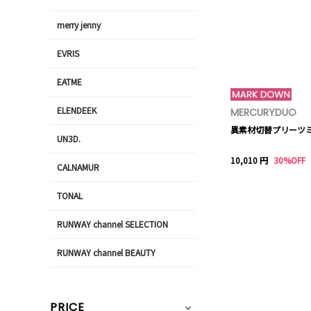
merry jenny
EVRIS
EATME
ELENDEEK
MERCURYDUO
異素材切替プリーツ
UN3D.
10,010 円
30%OFF
CALNAMUR
TONAL
RUNWAY channel SELECTION
RUNWAY channel BEAUTY
PRICE