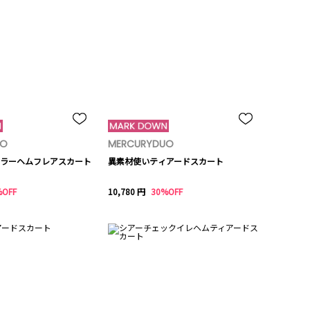
UO
MERCURYDUO
ラーヘムフレアスカート
異素材使いティアードスカート
%OFF
10,780 円
30%OFF