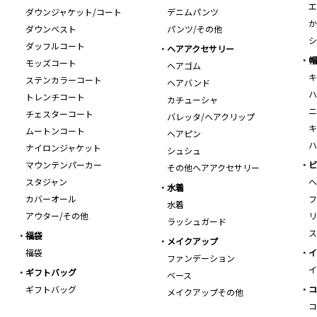
エ
ダウンジャケット/コート
デニムパンツ
か
ダウンベスト
パンツ/その他
シ
ダッフルコート
ヘアアクセサリー
帽
モッズコート
ヘアゴム
キ
ステンカラーコート
ヘアバンド
ハ
トレンチコート
カチューシャ
ニ
チェスターコート
バレッタ/ヘアクリップ
キ
ムートンコート
ヘアピン
ハ
ナイロンジャケット
シュシュ
マウンテンパーカー
ビ
その他ヘアアクセサリー
スタジャン
ヘ
水着
カバーオール
フ
水着
アウター/その他
リ
ラッシュガード
ス
福袋
メイクアップ
福袋
イ
ファンデーション
イ
ギフトバッグ
ベース
ギフトバッグ
コ
メイクアップその他
コ