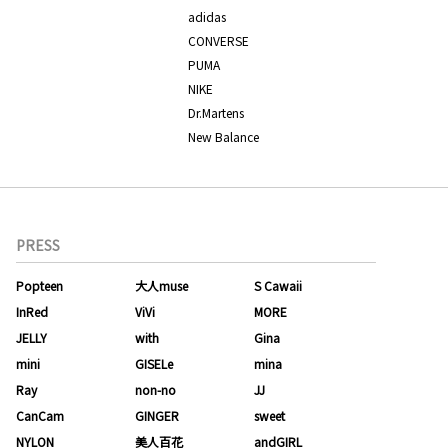
adidas
CONVERSE
PUMA
NIKE
Dr.Martens
New Balance
PRESS
Popteen
大人muse
S Cawaii
InRed
ViVi
MORE
JELLY
with
Gina
mini
GISELe
mina
Ray
non-no
JJ
CanCam
GINGER
sweet
NYLON
美人百花
andGIRL