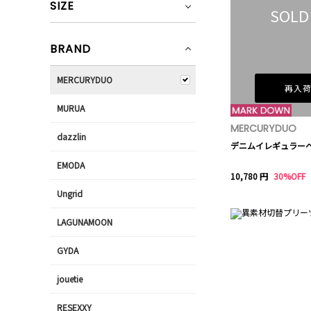
SIZE
SOLD
BRAND
MERCURYDUO
再入
MURUA
MERCURYDUO
dazzlin
デニムイレギュラー
EMODA
10,780 円
30%OFF
Ungrid
LAGUNAMOON
GYDA
jouetie
RESEXXY