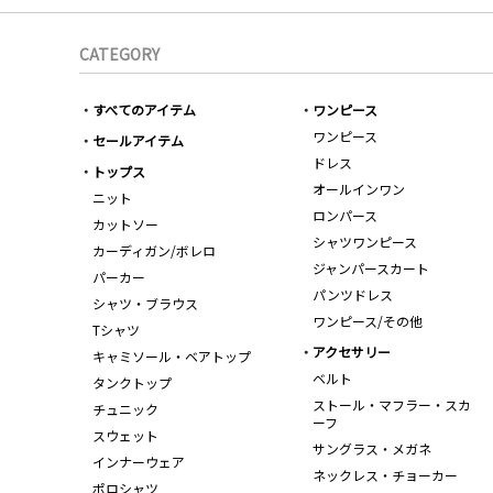
CATEGORY
すべてのアイテム
ワンピース
ワンピース
セールアイテム
ドレス
トップス
オールインワン
ニット
ロンパース
カットソー
シャツワンピース
カーディガン/ボレロ
ジャンパースカート
パーカー
パンツドレス
シャツ・ブラウス
ワンピース/その他
Tシャツ
アクセサリー
キャミソール・ベアトップ
ベルト
タンクトップ
ストール・マフラー・スカ
チュニック
ーフ
スウェット
サングラス・メガネ
インナーウェア
ネックレス・チョーカー
ポロシャツ