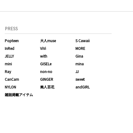
PRESS
Popteen
大人muse
S Cawaii
InRed
ViVi
MORE
JELLY
with
Gina
mini
GISELe
mina
Ray
non-no
JJ
CanCam
GINGER
sweet
NYLON
美人百花
andGIRL
雑誌掲載アイテム