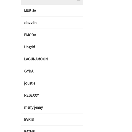
MURUA
dazzlin
EMODA
Ungrid
LAGUNAMOON
GYDA
jouetie
RESEXXY
merry jenny
EVRIS
EATME