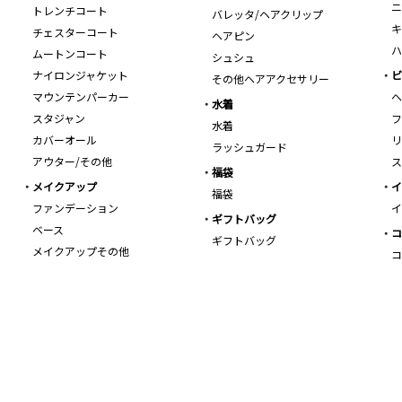
ニ
トレンチコート
バレッタ/ヘアクリップ
キ
チェスターコート
ヘアピン
ハ
ムートンコート
シュシュ
ナイロンジャケット
ビ
その他ヘアアクセサリー
マウンテンパーカー
ヘ
水着
スタジャン
フ
水着
カバーオール
リ
ラッシュガード
アウター/その他
ス
福袋
メイクアップ
イ
福袋
ファンデーション
イ
ギフトバッグ
ベース
コ
ギフトバッグ
メイクアップその他
コ