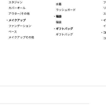
スタジャン
フ
水着
カバーオール
リ
ラッシュガード
アウター/その他
ス
福袋
メイクアップ
イ
福袋
ファンデーション
イ
ギフトバッグ
ベース
コ
ギフトバッグ
メイクアップその他
コ