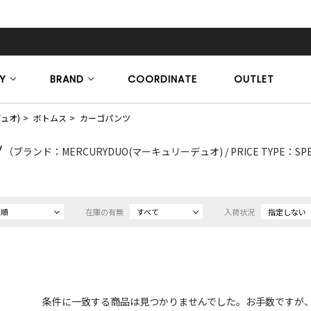
Y
BRAND
COORDINATE
OUTLET
デュオ)
ボトムス
カーゴパンツ
ツ
（ブランド：MERCURYDUO(マーキュリーデュオ) / PRICE TYPE：SP
め順
在庫の有無
すべて
入荷状況
指定しない
条件に一致する商品は見つかりませんでした。お手数ですが