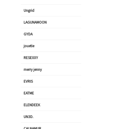
Ungrid
LAGUNAMOON
GYDA
jouetie
RESEXXY
merry jenny
EVRIS
EATME
ELENDEEK
UN3D.
CALNAMUR