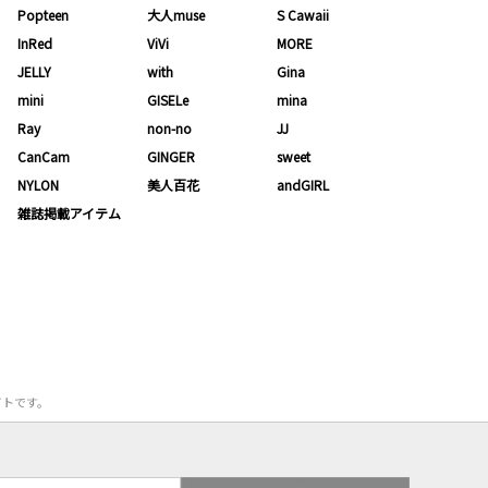
Popteen
大人muse
S Cawaii
InRed
ViVi
MORE
JELLY
with
Gina
mini
GISELe
mina
Ray
non-no
JJ
CanCam
GINGER
sweet
NYLON
美人百花
andGIRL
雑誌掲載アイテム
サイトです。