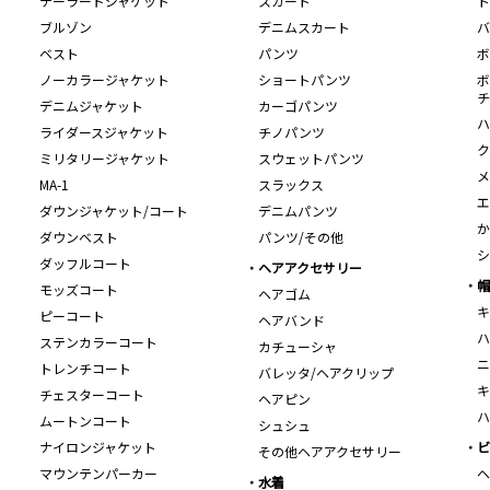
テーラードジャケット
スカート
ト
ブルゾン
デニムスカート
バ
ベスト
パンツ
ボ
ノーカラージャケット
ショートパンツ
ボ
チ
デニムジャケット
カーゴパンツ
ハ
ライダースジャケット
チノパンツ
ク
ミリタリージャケット
スウェットパンツ
メ
MA-1
スラックス
エ
ダウンジャケット/コート
デニムパンツ
か
ダウンベスト
パンツ/その他
シ
ダッフルコート
ヘアアクセサリー
帽
モッズコート
ヘアゴム
キ
ピーコート
ヘアバンド
ハ
ステンカラーコート
カチューシャ
ニ
トレンチコート
バレッタ/ヘアクリップ
キ
チェスターコート
ヘアピン
ハ
ムートンコート
シュシュ
ナイロンジャケット
ビ
その他ヘアアクセサリー
マウンテンパーカー
ヘ
水着