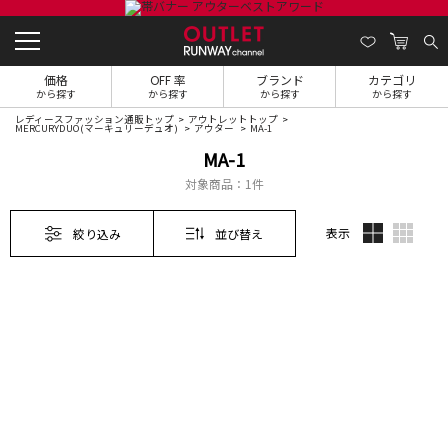
価格
OFF 率
ブランド
カテゴリ
から探す
から探す
から探す
から探す
レディースファッション通販トップ
アウトレットトップ
MERCURYDUO(マーキュリーデュオ)
アウター
MA-1
MA-1
対象商品：
1件
表示
絞り込み
並び替え