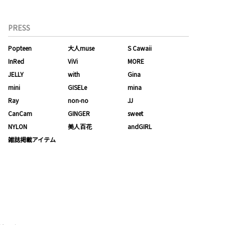
PRESS
Popteen
大人muse
S Cawaii
InRed
ViVi
MORE
JELLY
with
Gina
mini
GISELe
mina
Ray
non-no
JJ
CanCam
GINGER
sweet
NYLON
美人百花
andGIRL
雑誌掲載アイテム