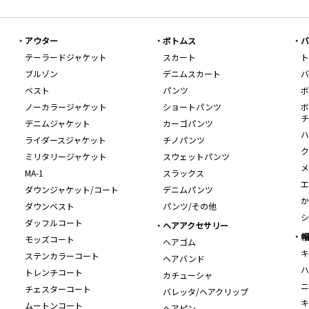
アウター
ボトムス
バ
テーラードジャケット
スカート
ト
ブルゾン
デニムスカート
バ
ベスト
パンツ
ボ
ノーカラージャケット
ショートパンツ
ボ
チ
デニムジャケット
カーゴパンツ
ハ
ライダースジャケット
チノパンツ
ク
ミリタリージャケット
スウェットパンツ
メ
MA-1
スラックス
エ
ダウンジャケット/コート
デニムパンツ
か
ダウンベスト
パンツ/その他
シ
ダッフルコート
ヘアアクセサリー
帽
モッズコート
ヘアゴム
キ
ステンカラーコート
ヘアバンド
ハ
トレンチコート
カチューシャ
ニ
チェスターコート
バレッタ/ヘアクリップ
キ
ムートンコート
ヘアピン