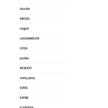
dazzlin
EMODA
Ungrid
LAGUNAMOON
GYDA
jouetie
RESEXXY
merry jenny
EVRIS
EATME
ELENDEEK