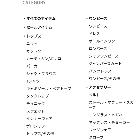
CATEGORY
すべてのアイテム
ワンピース
ワンピース
セールアイテム
ドレス
トップス
オールインワン
ニット
ロンパース
カットソー
シャツワンピース
カーディガン/ボレロ
ジャンパースカート
パーカー
パンツドレス
シャツ・ブラウス
ワンピース/その他
Tシャツ
アクセサリー
キャミソール・ベアトップ
ベルト
タンクトップ
ストール・マフラー・スカ
チュニック
ーフ
スウェット
サングラス・メガネ
インナーウェア
ネックレス・チョーカー
ポロシャツ
レッグウェア
トップス/その他
グローブ