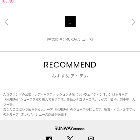
63%OFF
1
（検索条件：MURUA/シューズ）
RECOMMEND
おすすめアイテム
人気ブランドの公式、レディースファッション通販【ランウェイチャンネル】はムルーア
（MURUA）シューズを取り揃えております。商品カテゴリーの他、サイズ、価格、OFF率、カ
ラー等、
あなたのこだわり条件からムルーア（MURUA）のシューズが探せます。新着・人気・おすすめ
のムルーア（MURUA）シューズ商品が満載！