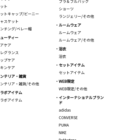
ブラ＆フルバック
ット
ショーツ
ットキャップ/ビーニー
ランジェリー/その他
ャスケット
ルームウェア
ンチング/ベレー帽
ルームウェア
ューティー
ルームウェア/その他
アケア
浴衣
レグランス
浴衣
ップケア
セットアイテム
キンケア
セットアイテム
ンテリア・雑貨
WEB限定
ンテリア・雑貨/その他
WEB限定/その他
ラボアイテム
インターナショナルブラン
ラボアイテム
ド
adidas
CONVERSE
PUMA
NIKE
Dr.Martens