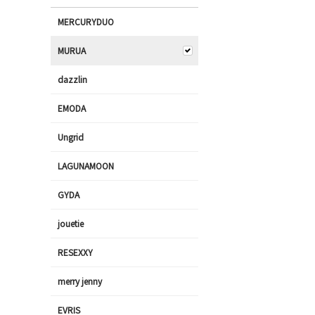
MERCURYDUO
MURUA
dazzlin
EMODA
Ungrid
LAGUNAMOON
GYDA
jouetie
RESEXXY
merry jenny
EVRIS