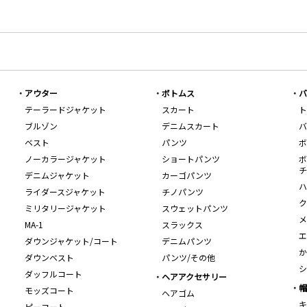
アウター
ボトムス
バ
テーラードジャケット
スカート
ト
ブルゾン
デニムスカート
バ
ベスト
パンツ
ボ
ノーカラージャケット
ショートパンツ
ボ
チ
デニムジャケット
カーゴパンツ
ハ
ライダースジャケット
チノパンツ
ク
ミリタリージャケット
スウェットパンツ
メ
MA-1
スラックス
エ
ダウンジャケット/コート
デニムパンツ
か
ダウンベスト
パンツ/その他
シ
ダッフルコート
ヘアアクセサリー
帽
モッズコート
ヘアゴム
キ
ピーコート