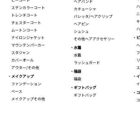
ヘアバンド
ハ
ステンカラーコート
カチューシャ
ニ
トレンチコート
バレッタ/ヘアクリップ
キ
チェスターコート
ヘアピン
ハ
ムートンコート
シュシュ
ナイロンジャケット
ビ
その他ヘアアクセサリー
マウンテンパーカー
ヘ
水着
スタジャン
フ
水着
カバーオール
リ
ラッシュガード
アウター/その他
ス
福袋
メイクアップ
イ
福袋
ファンデーション
イ
ギフトバッグ
ベース
コ
ギフトバッグ
メイクアップその他
コ