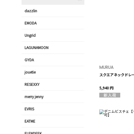
dazzlin
EMODA
Ungrid
LAGUNAMOON
GYDA
MURUA
jouetie
スクエアネックドレ
RESEXXY
5,940 円
merry jenny
EVRIS
EATME
ELENDEEK