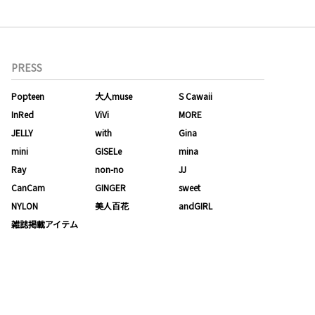
PRESS
Popteen
大人muse
S Cawaii
InRed
ViVi
MORE
JELLY
with
Gina
mini
GISELe
mina
Ray
non-no
JJ
CanCam
GINGER
sweet
NYLON
美人百花
andGIRL
雑誌掲載アイテム