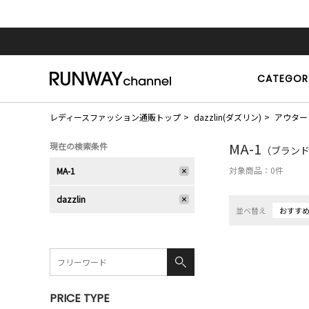
CATEGOR
レディースファッション通販トップ
dazzlin(ダズリン)
アウター
MA-1
現在の検索条件
（ブランド：d
対象商品：
0
件
MA-1
dazzlin
並べ替え
おすす
PRICE TYPE