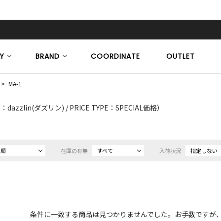
Y
BRAND
COORDINATE
OUTLET
MA-1
azzlin(ダズリン) / PRICE TYPE：SPECIAL価格）
め順
在庫の有無
すべて
入荷状況
指定しない
条件に一致する商品は見つかりませんでした。お手数ですが