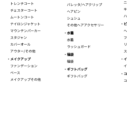
ニ
トレンチコート
バレッタ/ヘアクリップ
キ
チェスターコート
ヘアピン
ハ
ムートンコート
シュシュ
ナイロンジャケット
ビ
その他ヘアアクセサリー
マウンテンパーカー
ヘ
水着
スタジャン
フ
水着
カバーオール
リ
ラッシュガード
アウター/その他
ス
福袋
メイクアップ
イ
福袋
ファンデーション
イ
ギフトバッグ
ベース
コ
ギフトバッグ
メイクアップその他
コ