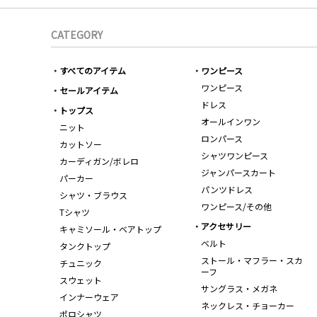
CATEGORY
すべてのアイテム
ワンピース
ワンピース
セールアイテム
ドレス
トップス
オールインワン
ニット
ロンパース
カットソー
シャツワンピース
カーディガン/ボレロ
ジャンパースカート
パーカー
パンツドレス
シャツ・ブラウス
ワンピース/その他
Tシャツ
アクセサリー
キャミソール・ベアトップ
ベルト
タンクトップ
ストール・マフラー・スカ
チュニック
ーフ
スウェット
サングラス・メガネ
インナーウェア
ネックレス・チョーカー
ポロシャツ