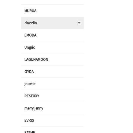
MURUA
dazzlin
EMODA
Ungrid
LAGUNAMOON
GYDA
jouetie
RESEXXY
merry jenny
EVRIS
EATME