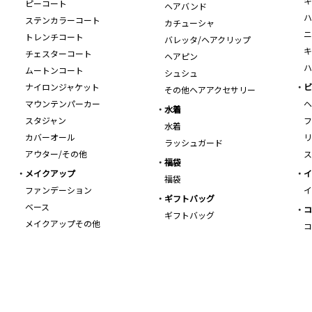
キ
ピーコート
ヘアバンド
ハ
ステンカラーコート
カチューシャ
ニ
トレンチコート
バレッタ/ヘアクリップ
キ
チェスターコート
ヘアピン
ハ
ムートンコート
シュシュ
ナイロンジャケット
ビ
その他ヘアアクセサリー
マウンテンパーカー
ヘ
水着
スタジャン
フ
水着
カバーオール
リ
ラッシュガード
アウター/その他
ス
福袋
メイクアップ
イ
福袋
ファンデーション
イ
ギフトバッグ
ベース
コ
ギフトバッグ
メイクアップその他
コ