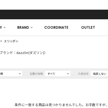
Y
BRAND
COORDINATE
OUTLET
スリッポン
ブランド：dazzlin(ダズリン)）
め順
在庫の有無
すべて
入荷状況
指定しない
条件に一致する商品は見つかりませんでした。お手数ですが