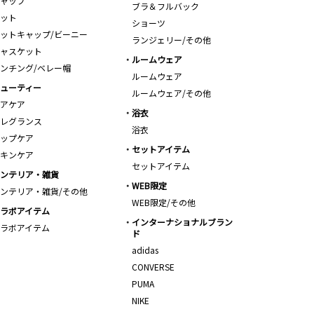
ャップ
ブラ＆フルバック
ット
ショーツ
ットキャップ/ビーニー
ランジェリー/その他
ャスケット
ルームウェア
ンチング/ベレー帽
ルームウェア
ューティー
ルームウェア/その他
アケア
浴衣
レグランス
浴衣
ップケア
セットアイテム
キンケア
セットアイテム
ンテリア・雑貨
WEB限定
ンテリア・雑貨/その他
WEB限定/その他
ラボアイテム
インターナショナルブラン
ラボアイテム
ド
adidas
CONVERSE
PUMA
NIKE