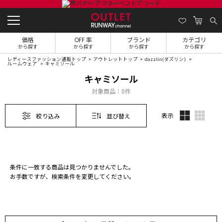
価格
OFF 率
ブランド
カテゴリ
から探す
から探す
から探す
から探す
レディースファッション通販トップ
アウトレットトップ
dazzlin(ダズリン)
ルームウェア
キャミソール
キャミソール
対象商品：
0件
表示
絞り込み
並び替え
条件に一致する商品は見つかりませんでした。
お手数ですが、検索条件を変更してください。