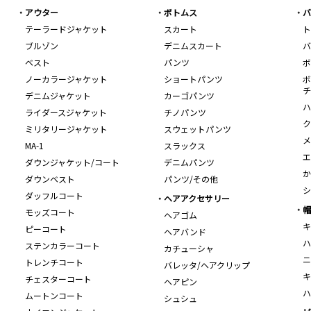
アウター
ボトムス
バ
テーラードジャケット
スカート
ト
ブルゾン
デニムスカート
バ
ベスト
パンツ
ボ
ノーカラージャケット
ショートパンツ
ボ
チ
デニムジャケット
カーゴパンツ
ハ
ライダースジャケット
チノパンツ
ク
ミリタリージャケット
スウェットパンツ
メ
MA-1
スラックス
エ
ダウンジャケット/コート
デニムパンツ
か
ダウンベスト
パンツ/その他
シ
ダッフルコート
ヘアアクセサリー
帽
モッズコート
ヘアゴム
キ
ピーコート
ヘアバンド
ハ
ステンカラーコート
カチューシャ
ニ
トレンチコート
バレッタ/ヘアクリップ
キ
チェスターコート
ヘアピン
ハ
ムートンコート
シュシュ