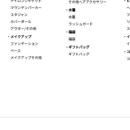
ナイロンジャケット
ビ
その他ヘアアクセサリー
マウンテンパーカー
ヘ
水着
スタジャン
フ
水着
カバーオール
リ
ラッシュガード
アウター/その他
ス
福袋
メイクアップ
イ
福袋
ファンデーション
イ
ギフトバッグ
ベース
コ
ギフトバッグ
メイクアップその他
コ