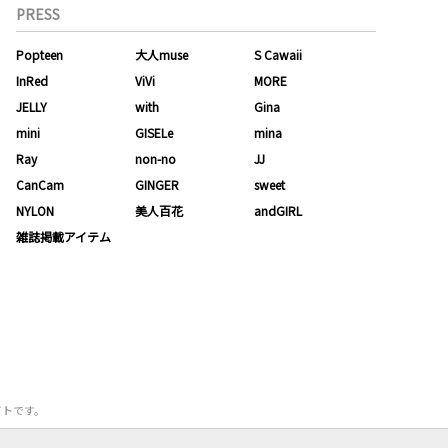
PRESS
Popteen
大人muse
S Cawaii
InRed
ViVi
MORE
JELLY
with
Gina
mini
GISELe
mina
Ray
non-no
JJ
CanCam
GINGER
sweet
NYLON
美人百花
andGIRL
雑誌掲載アイテム
サイトです。