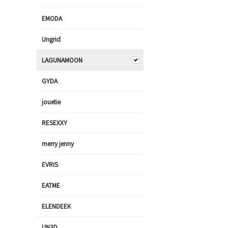
EMODA
Ungrid
LAGUNAMOON
GYDA
jouetie
RESEXXY
merry jenny
EVRIS
EATME
ELENDEEK
UN3D.