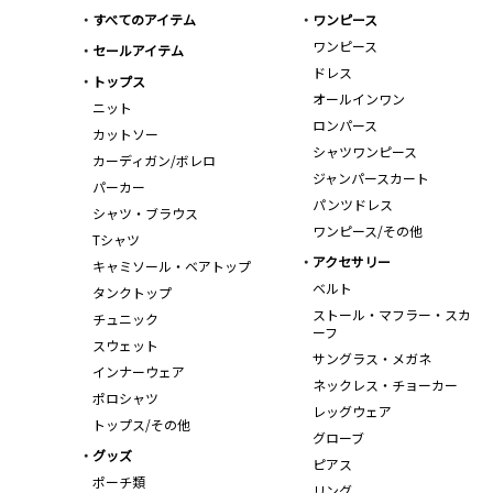
すべてのアイテム
ワンピース
ワンピース
セールアイテム
ドレス
トップス
オールインワン
ニット
ロンパース
カットソー
シャツワンピース
カーディガン/ボレロ
ジャンパースカート
パーカー
パンツドレス
シャツ・ブラウス
ワンピース/その他
Tシャツ
アクセサリー
キャミソール・ベアトップ
ベルト
タンクトップ
ストール・マフラー・スカ
チュニック
ーフ
スウェット
サングラス・メガネ
インナーウェア
ネックレス・チョーカー
ポロシャツ
レッグウェア
トップス/その他
グローブ
グッズ
ピアス
ポーチ類
リング