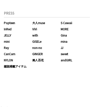
PRESS
Popteen
大人muse
S Cawaii
InRed
ViVi
MORE
JELLY
with
Gina
mini
GISELe
mina
Ray
non-no
JJ
CanCam
GINGER
sweet
NYLON
美人百花
andGIRL
雑誌掲載アイテム