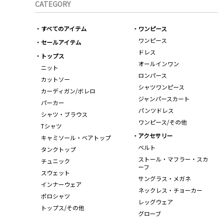
CATEGORY
すべてのアイテム
ワンピース
ワンピース
セールアイテム
ドレス
トップス
オールインワン
ニット
ロンパース
カットソー
シャツワンピース
カーディガン/ボレロ
ジャンパースカート
パーカー
パンツドレス
シャツ・ブラウス
ワンピース/その他
Tシャツ
アクセサリー
キャミソール・ベアトップ
ベルト
タンクトップ
ストール・マフラー・スカ
チュニック
ーフ
スウェット
サングラス・メガネ
インナーウェア
ネックレス・チョーカー
ポロシャツ
レッグウェア
トップス/その他
グローブ