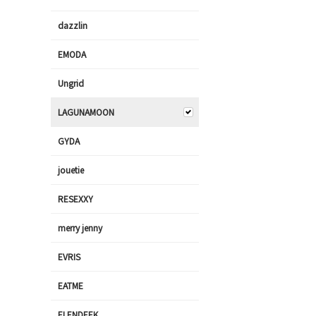
dazzlin
EMODA
Ungrid
LAGUNAMOON
GYDA
jouetie
RESEXXY
merry jenny
EVRIS
EATME
ELENDEEK