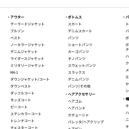
アウター
ボトムス
バ
テーラードジャケット
スカート
ト
ブルゾン
デニムスカート
バ
ベスト
パンツ
ボ
ノーカラージャケット
ショートパンツ
ボ
チ
デニムジャケット
カーゴパンツ
ハ
ライダースジャケット
チノパンツ
ク
ミリタリージャケット
スウェットパンツ
メ
MA-1
スラックス
エ
ダウンジャケット/コート
デニムパンツ
か
ダウンベスト
パンツ/その他
シ
ダッフルコート
ヘアアクセサリー
帽
モッズコート
ヘアゴム
キ
ピーコート
ヘアバンド
ハ
ステンカラーコート
カチューシャ
ニ
トレンチコート
バレッタ/ヘアクリップ
キ
チェスターコート
ヘアピン