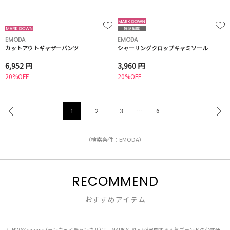
EMODA
EMODA
カットアウトギャザーパンツ
シャーリングクロップキャミソール
6,952 円
3,960 円
20%OFF
20%OFF
1
2
3
…
6
（検索条件：EMODA）
RECOMMEND
おすすめアイテム
RUNWAY channel(ランウェイチャンネル)は、MARK STYLERが展開する人気ブランドの公式通