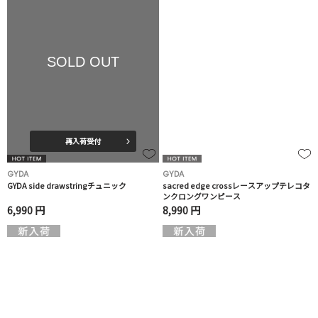
SOLD OUT
再入荷受付
GYDA
GYDA
GYDA side drawstringチュニック
sacred edge crossレースアップテレコタ
ンクロングワンピース
6,990 円
8,990 円