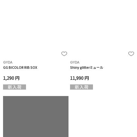
GYDA
GYDA
GG BICOLOR RIB SOX
Shiny glitterミュール
1,290 円
11,990 円