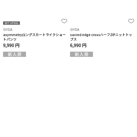
GYDA
GYDA
asymmetryロングスカートライクショー
sacred edge crossハーフZIPニットトッ
トパンツ
プス
9,990 円
6,990 円