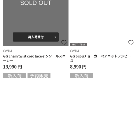
SOLD OUT
再入荷受付
GYDA
GYDA
GG chain twist cord laceインソールスニ
GG bijouチョーカーベアニットワンピー
ーカー
ス
13,990 円
8,990 円