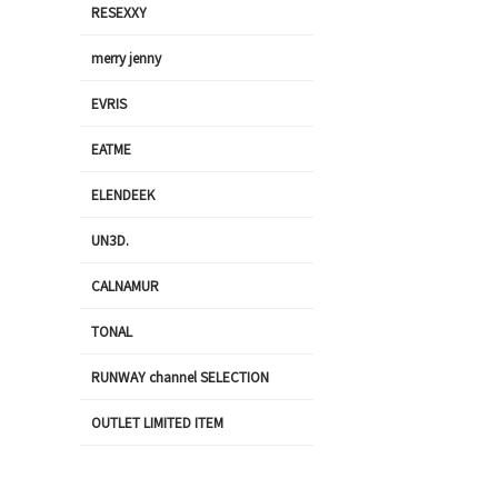
RESEXXY
merry jenny
EVRIS
EATME
ELENDEEK
UN3D.
CALNAMUR
TONAL
RUNWAY channel SELECTION
OUTLET LIMITED ITEM