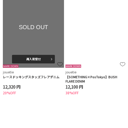
SOLD OUT
再入荷受付
jouetie
jouetie
レースドッキングスタッズフレアデニム
【SOMETHING×PosTokyo】BUSH
FLARE DENIM
12,320 円
12,100 円
20%OFF
38%OFF