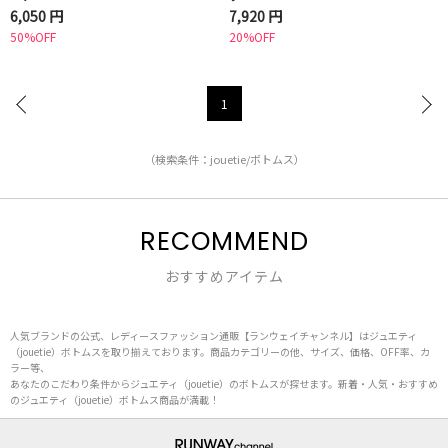
6,050 円
7,920 円
50%OFF
20%OFF
1
（検索条件：jouetie/ボトムス）
RECOMMEND
おすすめアイテム
人気ブランドの公式、レディースファッション通販【ランウェイチャンネル】はジュエティ
（jouetie）ボトムスを取り揃えております。商品カテゴリーの他、サイズ、価格、OFF率、カ
ラー等、
あなたのこだわり条件からジュエティ（jouetie）のボトムスが探せます。新着・人気・おすすめ
のジュエティ（jouetie）ボトムス商品が満載！