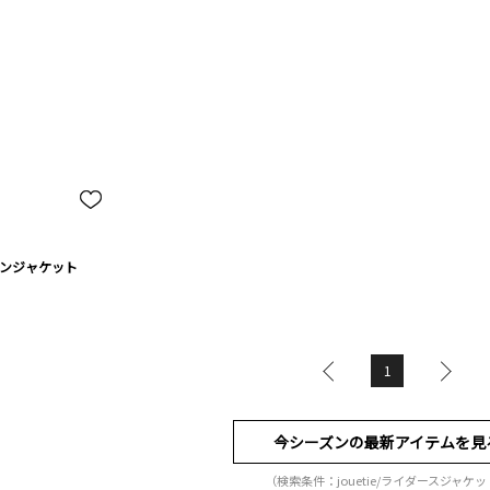
インジャケット
1
今シーズンの最新アイテムを見
（検索条件：jouetie/ライダースジャケ