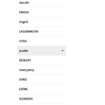
dazzlin
EMODA
Ungrid
LAGUNAMOON
GYDA
jouetie
RESEXXY
merry jenny
EVRIS
EATME
ELENDEEK