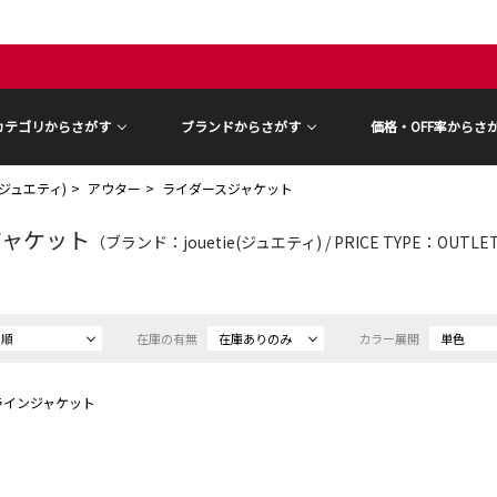
カテゴリからさがす
ブランドからさがす
価格・OFF率からさ
ie(ジュエティ)
アウター
ライダースジャケット
ジャケット
（ブランド：jouetie(ジュエティ) / PRICE TYPE：OUTL
め順
在庫の有無
在庫ありのみ
カラー展開
単色