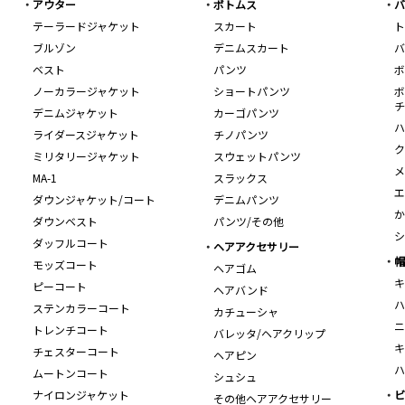
アウター
ボトムス
バ
テーラードジャケット
スカート
ト
ブルゾン
デニムスカート
バ
ベスト
パンツ
ボ
ノーカラージャケット
ショートパンツ
ボ
チ
デニムジャケット
カーゴパンツ
ハ
ライダースジャケット
チノパンツ
ク
ミリタリージャケット
スウェットパンツ
メ
MA-1
スラックス
エ
ダウンジャケット/コート
デニムパンツ
か
ダウンベスト
パンツ/その他
シ
ダッフルコート
ヘアアクセサリー
帽
モッズコート
ヘアゴム
キ
ピーコート
ヘアバンド
ハ
ステンカラーコート
カチューシャ
ニ
トレンチコート
バレッタ/ヘアクリップ
キ
チェスターコート
ヘアピン
ハ
ムートンコート
シュシュ
ナイロンジャケット
ビ
その他ヘアアクセサリー