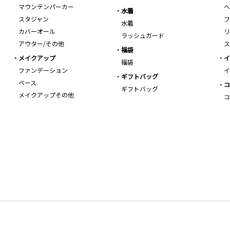
マウンテンパーカー
ヘ
水着
スタジャン
フ
水着
カバーオール
リ
ラッシュガード
アウター/その他
ス
福袋
メイクアップ
イ
福袋
ファンデーション
イ
ギフトバッグ
ベース
コ
ギフトバッグ
メイクアップその他
コ