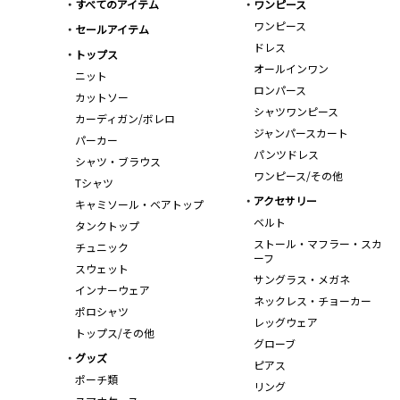
すべてのアイテム
ワンピース
ワンピース
セールアイテム
ドレス
トップス
オールインワン
ニット
ロンパース
カットソー
シャツワンピース
カーディガン/ボレロ
ジャンパースカート
パーカー
パンツドレス
シャツ・ブラウス
ワンピース/その他
Tシャツ
アクセサリー
キャミソール・ベアトップ
ベルト
タンクトップ
ストール・マフラー・スカ
チュニック
ーフ
スウェット
サングラス・メガネ
インナーウェア
ネックレス・チョーカー
ポロシャツ
レッグウェア
トップス/その他
グローブ
グッズ
ピアス
ポーチ類
リング