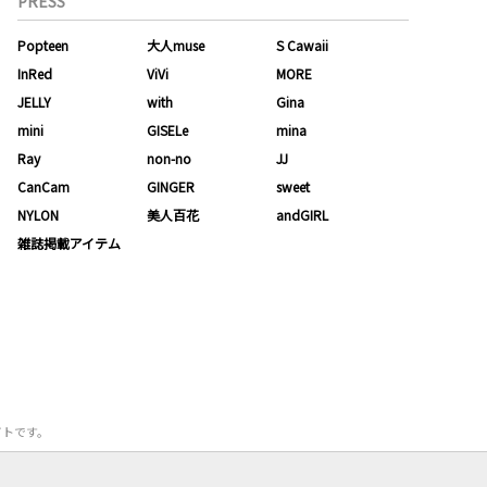
PRESS
Popteen
大人muse
S Cawaii
InRed
ViVi
MORE
JELLY
with
Gina
mini
GISELe
mina
Ray
non-no
JJ
CanCam
GINGER
sweet
NYLON
美人百花
andGIRL
雑誌掲載アイテム
サイトです。