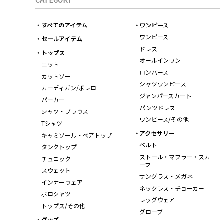
CATEGORY
すべてのアイテム
ワンピース
ワンピース
セールアイテム
ドレス
トップス
オールインワン
ニット
ロンパース
カットソー
シャツワンピース
カーディガン/ボレロ
ジャンパースカート
パーカー
パンツドレス
シャツ・ブラウス
ワンピース/その他
Tシャツ
アクセサリー
キャミソール・ベアトップ
ベルト
タンクトップ
ストール・マフラー・スカ
チュニック
ーフ
スウェット
サングラス・メガネ
インナーウェア
ネックレス・チョーカー
ポロシャツ
レッグウェア
トップス/その他
グローブ
グッズ