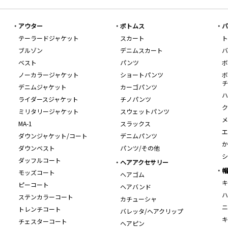
アウター
ボトムス
バ
テーラードジャケット
スカート
ト
ブルゾン
デニムスカート
バ
ベスト
パンツ
ボ
ノーカラージャケット
ショートパンツ
ボ
チ
デニムジャケット
カーゴパンツ
ハ
ライダースジャケット
チノパンツ
ク
ミリタリージャケット
スウェットパンツ
メ
MA-1
スラックス
エ
ダウンジャケット/コート
デニムパンツ
か
ダウンベスト
パンツ/その他
シ
ダッフルコート
ヘアアクセサリー
帽
モッズコート
ヘアゴム
キ
ピーコート
ヘアバンド
ハ
ステンカラーコート
カチューシャ
ニ
トレンチコート
バレッタ/ヘアクリップ
キ
チェスターコート
ヘアピン