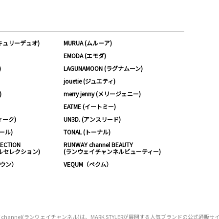
ーキュリーデュオ)
MURUA (ムルーア)
EMODA (エモダ)
)
LAGUNAMOON (ラグナムーン)
jouetie (ジュエティ)
)
merry jenny (メリージェニー)
EATME (イートミー)
ィーク)
UN3D. (アンスリード)
ムール)
TONAL (トーナル)
LECTION
RUNWAY channel BEAUTY
ルセレクション)
(ランウェイチャンネルビューティー)
ノウン）
VEQUM（ベクム）
Y channel(ランウェイチャンネル)は、MARK STYLERが展開する人気ブランドの公式通販