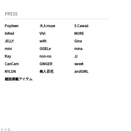
PRESS
Popteen
大人muse
S Cawaii
InRed
ViVi
MORE
JELLY
with
Gina
mini
GISELe
mina
Ray
non-no
JJ
CanCam
GINGER
sweet
NYLON
美人百花
andGIRL
雑誌掲載アイテム
サイトです。