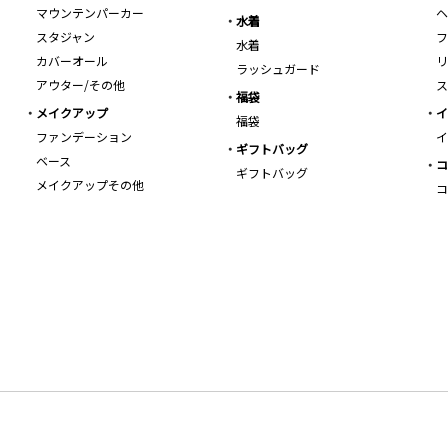
マウンテンパーカー
ヘ
水着
スタジャン
フ
水着
カバーオール
リ
ラッシュガード
アウター/その他
ス
福袋
メイクアップ
イ
福袋
ファンデーション
イ
ギフトバッグ
ベース
コ
ギフトバッグ
メイクアップその他
コ