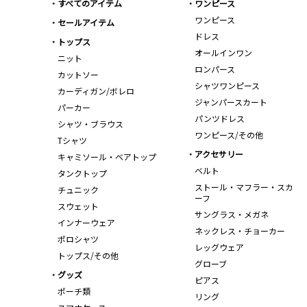
すべてのアイテム
ワンピース
ワンピース
セールアイテム
ドレス
トップス
オールインワン
ニット
ロンパース
カットソー
シャツワンピース
カーディガン/ボレロ
ジャンパースカート
パーカー
パンツドレス
シャツ・ブラウス
ワンピース/その他
Tシャツ
アクセサリー
キャミソール・ベアトップ
ベルト
タンクトップ
ストール・マフラー・スカ
チュニック
ーフ
スウェット
サングラス・メガネ
インナーウェア
ネックレス・チョーカー
ポロシャツ
レッグウェア
トップス/その他
グローブ
グッズ
ピアス
ポーチ類
リング