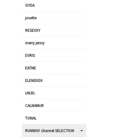
GYDA
jouetie
RESEXXY
merry jenny
EVRIS
EATME
ELENDEEK
UN3D.
CALNAMUR
TONAL
RUNWAY channel SELECTION