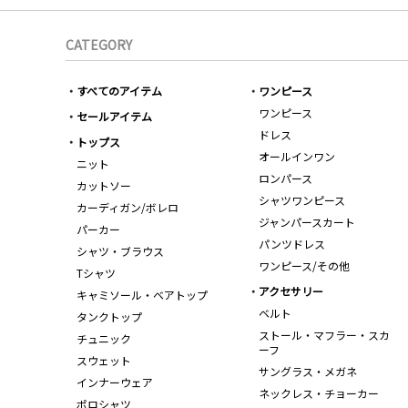
CATEGORY
すべてのアイテム
ワンピース
ワンピース
セールアイテム
ドレス
トップス
オールインワン
ニット
ロンパース
カットソー
シャツワンピース
カーディガン/ボレロ
ジャンパースカート
パーカー
パンツドレス
シャツ・ブラウス
ワンピース/その他
Tシャツ
アクセサリー
キャミソール・ベアトップ
ベルト
タンクトップ
ストール・マフラー・スカ
チュニック
ーフ
スウェット
サングラス・メガネ
インナーウェア
ネックレス・チョーカー
ポロシャツ