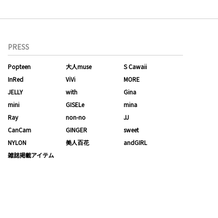
PRESS
Popteen
大人muse
S Cawaii
InRed
ViVi
MORE
JELLY
with
Gina
mini
GISELe
mina
Ray
non-no
JJ
CanCam
GINGER
sweet
NYLON
美人百花
andGIRL
雑誌掲載アイテム