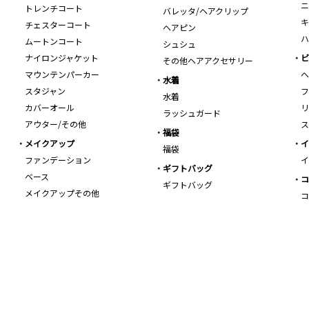
ニ
トレンチコート
バレッタ/ヘアクリップ
キ
チェスターコート
ヘアピン
ハ
ムートンコート
シュシュ
ナイロンジャケット
ビ
その他ヘアアクセサリー
マウンテンパーカー
ヘ
水着
スタジャン
フ
水着
カバーオール
リ
ラッシュガード
アウター/その他
ス
福袋
メイクアップ
イ
福袋
ファンデーション
イ
ギフトバッグ
ベース
コ
ギフトバッグ
メイクアップその他
コ