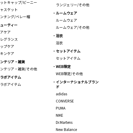
ットキャップ/ビーニー
ランジェリー/その他
ャスケット
ルームウェア
ンチング/ベレー帽
ルームウェア
ューティー
ルームウェア/その他
アケア
浴衣
レグランス
浴衣
ップケア
セットアイテム
キンケア
セットアイテム
ンテリア・雑貨
WEB限定
ンテリア・雑貨/その他
WEB限定/その他
ラボアイテム
インターナショナルブラン
ラボアイテム
ド
adidas
CONVERSE
PUMA
NIKE
Dr.Martens
New Balance