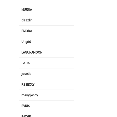
MURUA
dazzlin
EMODA
Ungrid
LAGUNAMOON
GYDA
jouetie
RESEXXY
merry jenny
EVRIS
EATME