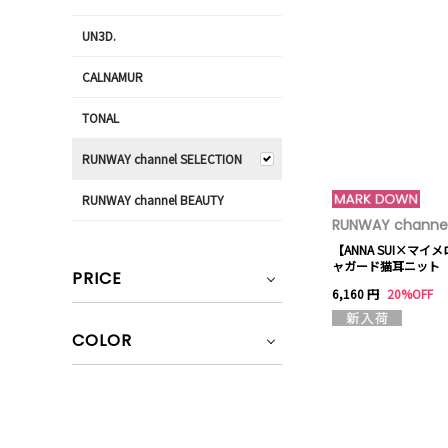
UN3D.
CALNAMUR
TONAL
RUNWAY channel SELECTION
RUNWAY channel BEAUTY
RUNWAY channel
【ANNA SUI×マイ
ャガード猫耳ニット
PRICE
6,160 円
20%OFF
COLOR