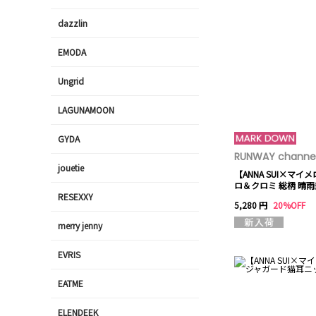
dazzlin
EMODA
Ungrid
LAGUNAMOON
GYDA
RUNWAY channel
jouetie
【ANNA SUI×マイ
ロ＆クロミ 総柄 晴
RESEXXY
5,280 円
20%OFF
merry jenny
EVRIS
EATME
ELENDEEK