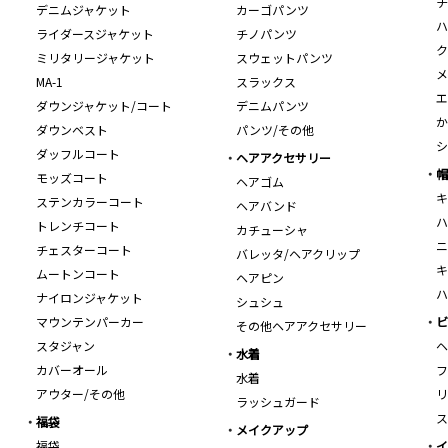
チ
デニムジャケット
カーゴパンツ
ハ
ライダースジャケット
チノパンツ
ク
ミリタリージャケット
スウェットパンツ
メ
MA-1
スラックス
エ
ダウンジャケット/コート
デニムパンツ
か
ダウンベスト
パンツ/その他
シ
ダッフルコート
ヘアアクセサリー
帽
モッズコート
ヘアゴム
キ
ステンカラーコート
ヘアバンド
ハ
トレンチコート
カチューシャ
ニ
チェスターコート
バレッタ/ヘアクリップ
キ
ムートンコート
ヘアピン
ハ
ナイロンジャケット
シュシュ
マウンテンパーカー
ビ
その他ヘアアクセサリー
スタジャン
ヘ
水着
カバーオール
フ
水着
アウター/その他
リ
ラッシュガード
ス
福袋
メイクアップ
福袋
イ