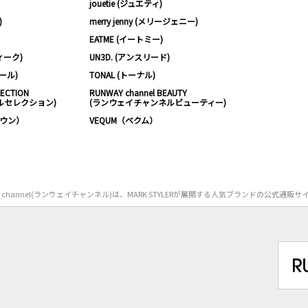
jouetie (ジュエティ)
)
merry jenny (メリージェニー)
EATME (イートミー)
ィーク)
UN3D. (アンスリード)
ムール)
TONAL (トーナル)
LECTION
RUNWAY channel BEAUTY
ルセレクション)
(ランウェイチャンネルビューティー)
ノウン）
VEQUM（ベクム）
Y channel(ランウェイチャンネル)は、MARK STYLERが展開する人気ブランドの公式通販