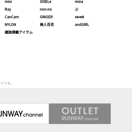
mini
GISELe
mina
Ray
non-no
JJ
CanCam
GINGER
sweet
NYLON
美人百花
andGIRL
雑誌掲載アイテム
サイトです。