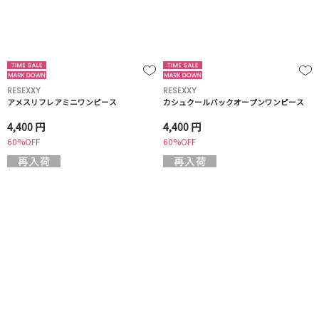
RESEXXY
RESEXXY
アメスリフレアミニワンピース
カシュクールバックオープンワンピース
4,400 円
4,400 円
60%OFF
60%OFF