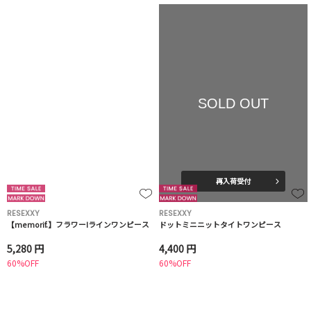
SOLD OUT
再入荷受付
RESEXXY
RESEXXY
【memorif.】フラワーIラインワンピース
ドットミニニットタイトワンピース
5,280 円
4,400 円
60%OFF
60%OFF