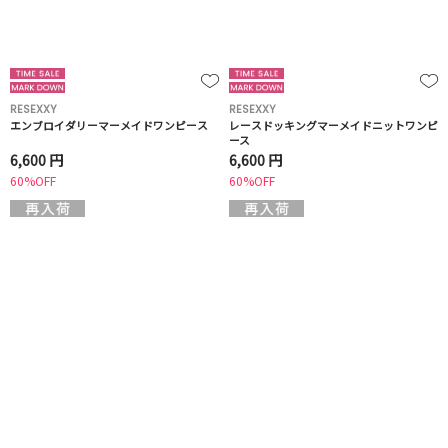
RESEXXY
RESEXXY
エンブロイダリーマーメイドワンピース
レースドッキングマーメイドニットワンピ
ース
6,600 円
6,600 円
60%OFF
60%OFF