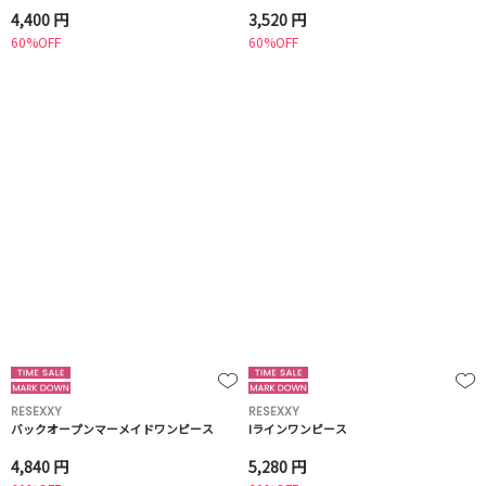
4,400 円
3,520 円
60%OFF
60%OFF
RESEXXY
RESEXXY
バックオープンマーメイドワンピース
Iラインワンピース
4,840 円
5,280 円